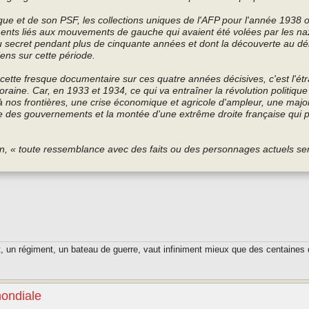
ue et de son PSF, les collections uniques de l'AFP pour l'année 1938 
ments liés aux mouvements de gauche qui avaient été volées par les na
 secret pendant plus de cinquante années et dont la découverte au dé
ens sur cette période.
 cette fresque documentaire sur ces quatre années décisives, c'est l'ét
oraine. Car, en 1933 et 1934, ce qui va entraîner la révolution politiqu
es à nos frontières, une crise économique et agricole d'ampleur, une major
ue des gouvernements et la montée d'une extrême droite française qui p
on, « toute ressemblance avec des faits ou des personnages actuels se
t, un régiment, un bateau de guerre, vaut infiniment mieux que des centaines 
mondiale