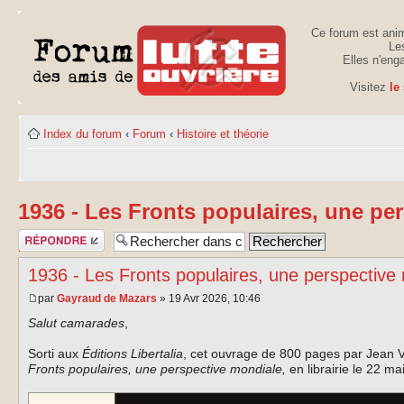
Ce forum est anim
Les
Elles n'eng
Visitez
le
Index du forum
‹
Forum
‹
Histoire et théorie
1936 - Les Fronts populaires, une pe
Publier une
réponse
1936 - Les Fronts populaires, une perspective
par
Gayraud de Mazars
» 19 Avr 2026, 10:46
Salut camarades
,
Sorti aux
Éditions Libertalia
, cet ouvrage de 800 pages par Jean V
Fronts populaires, une perspective mondiale,
en librairie le 22 ma