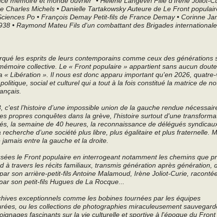
e mémoire et monde ouvrier" • Hélène Langevin Fille d'Irène Joliot-Cu
de Charles Michels • Danielle Tartakowsky Auteure de Le Front populaire
ciences Po • François Demay Petit-fils de France Demay • Corinne Jam
-1938 • Raymond Mateu Fils d'un combattant des Brigades international
 marqué les esprits de leurs contemporains comme ceux des générations 
 mémoire collective. Le « Front populaire » appartient sans aucun doute
a « Libération ». Il nous est donc apparu important qu'en 2026, quatre-
olitique, social et culturel qui a tout à la fois constitué la matrice de 
rançais.
, c'est l’histoire d’une impossible union de la gauche rendue nécessaire
ses propres conquêtes dans la grève, l'histoire surtout d'une transformat
yés, la semaine de 40 heures, la reconnaissance de délégués syndicau
a recherche d’une société plus libre, plus égalitaire et plus fraternelle. M
 jamais entre la gauche et la droite.
ssées le Front populaire en interrogeant notamment les chemins que pr
 à travers les récits familiaux, transmis génération après génération, 
 son arrière-petit-fils Antoine Malamoud, Irène Joliot-Curie, racontée 
ar son petit-fils Hugues de La Rocque...
ives exceptionnels comme les bobines tournées par les équipes
ées, ou les collections de photographies miraculeusement sauvegard
nages fascinants sur la vie culturelle et sportive à l'époque du Front