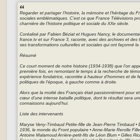
Regarder et partager l’histoire, la mémoire et l’héritage du F
sociales emblématiques. C’est ce que France Télévisions pro
charnière de l’histoire politique et sociale du XXe siècle.
Coréalisé par Fabien Béziat et Hugues Nancy, le documentair
france.tv et sur France 3, raconte, avec des archives et des t
ses transformations culturelles et sociales qui ont façonné 
Résumé
Ce court moment de notre histoire (1934-1938) que l’on appel
première fois, en remontant le temps à la recherche de témoign
expérience fondatrice, racontée à hauteur d’hommes et de fe
politiques de l'époque, à gauche comme à droite.
Alors que la moitié des Français était passionnément pour et 
cœur d’une intense bataille politique, dont le résultat sera un
connaissons aujourd’hui.
Liste des intervenants
Maryse Veny-Timbaud Petite-fille de Jean-Pierre Timbaud • E
1936, le monde du Front populaire • Anne-Marie Rerolle Fille 
Antoine Malamoud Arrière-petit-fils de Léon Blum • Gilles Ri