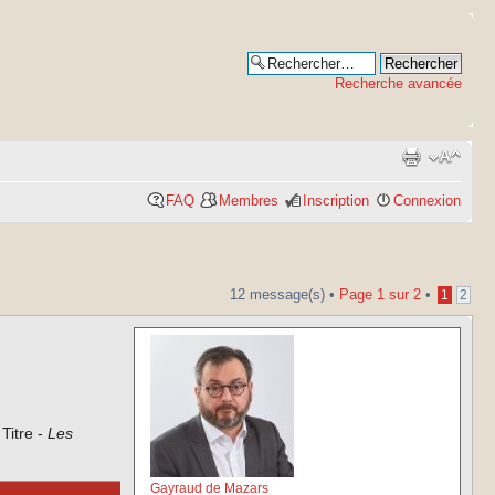
Recherche avancée
FAQ
Membres
Inscription
Connexion
12 message(s) •
Page
1
sur
2
•
1
2
Titre -
Les
Gayraud de Mazars