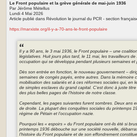
Le Front populaire et la grève générale de mai-juin 1936
Par Jérôme Métellus
Lundi 4 Mai 2026
Article publié dans Révolution le journal du PCR - section français
https://marxiste.org/il-y-a-70-ans-le-front-populaire
Il y a 90 ans, le 3 mai 1936, le Front populaire – une coalitio
législatives. Huit jours plus tard, le 11 mai, les travailleur
occupation qui se développa pendant plusieurs semaines et 
Dès son entrée en fonction, le nouveau gouvernement – dirig
semaines de congés payés, entre autres. Dans la mémoire col
mobilisation des salariés et à ces réformes sociales qui, en
de simples esclaves du grand capital. C’est donc à juste titre q
des plus belles pages de l’histoire de notre classe.
Cependant, les pages suivantes furent sombres. Deux ans et d
de droite. La plupart des conquêtes sociales du printemps 193
régime de Pétain et l’occupation nazie.
Pourquoi les « espoirs » du Front populaire ont-ils été si b
printemps 1936 débouche sur une société nouvelle, débarrassé
l’histoire du Front populaire et de son effondrement constitu