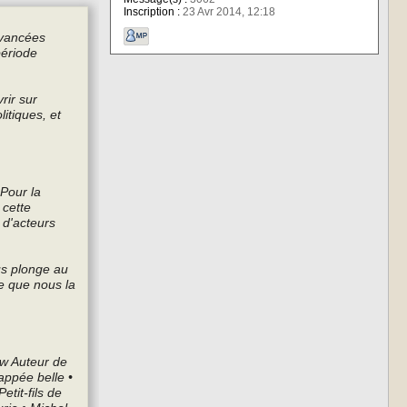
Inscription :
23 Avr 2014, 12:18
 avancées
période
rir sur
itiques, et
 Pour la
 cette
 d'acteurs
us plonge au
le que nous la
ow Auteur de
appée belle •
tit-fils de