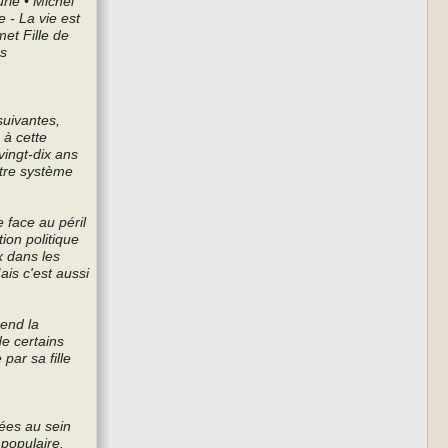
rie • Michel
 - La vie est
et Fille de
es
suivantes,
 à cette
vingt-dix ans
notre système
 face au péril
ion politique
x dans les
ais c'est aussi
end la
de certains
par sa fille
ées au sein
 populaire.