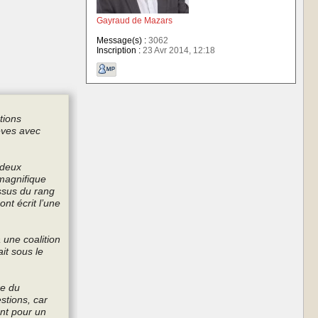
Gayraud de Mazars
Message(s) :
3062
Inscription :
23 Avr 2014, 12:18
tions
rèves avec
 deux
magnifique
essus du rang
ont écrit l’une
 une coalition
it sous le
re du
stions, car
ent pour un