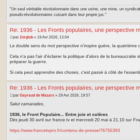
"Un seul véritable révolutionnaire dans une usine, une mine, un syndica
pseudo-révolutionnaires cuisant dans leur propre jus."
Re: 1936 - Les Fronts populaires, une perspective 
par
Zorglub
» 19 Avr 2026, 13:04
Le double sens du mot perspective n'inspire guère, la quatrième 
Cela n'a pas l'air d'éclairer la politique d'alors de la bureaucrati
préparer la guerre.
Si cela peut apprendre des choses, c'est passé à côté de l'essentie
Re: 1936 - Les Fronts populaires, une perspective 
par
Gayraud de Mazars
» 29 Avr 2026, 19:57
Salut camarades
,
1936, le Front Populaire... Entre joie et colères
Dès jeudi 30 avril sur france.tv et mercredi 20 mai à 21.10 sur Fr
https://www.francetvpro.fr/contenu-de-presse/76755393