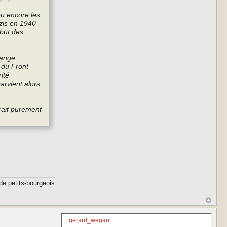
ou encore les
zis en 1940
but des
range
e du Front
ité
arvient alors
rait purement
de petits-bourgeois
gerard_wegan