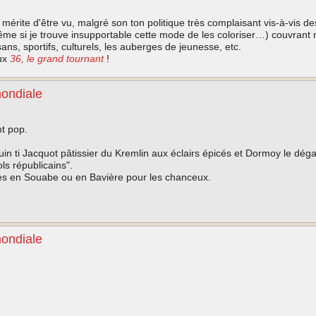
) mérite d'être vu, malgré son ton politique très complaisant vis-à-vis de
ême si je trouve insupportable cette mode de les coloriser…) couvrant
ans, sportifs, culturels, les auberges de jeunesse, etc.
eux
36, le grand tournant
!
mondiale
t pop.
aquin ti Jacquot pâtissier du Kremlin aux éclairs épicés et Dormoy le dé
ls républicains".
les en Souabe ou en Bavière pour les chanceux.
mondiale