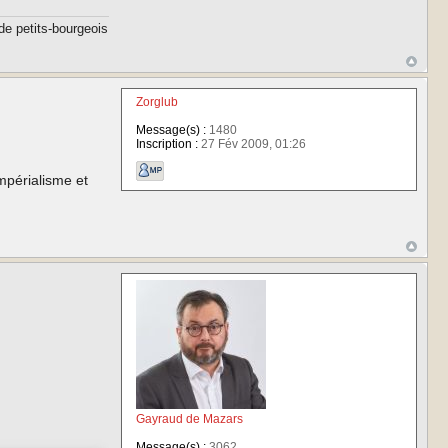
de petits-bourgeois
Zorglub
Message(s) :
1480
Inscription :
27 Fév 2009, 01:26
impérialisme et
Gayraud de Mazars
Message(s) :
3062