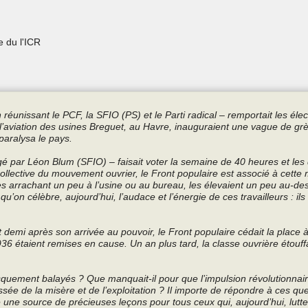
e du l'ICR
n réunissant le PCF, la SFIO (PS) et le Parti radical – remportait les élec
s de l’aviation des usines Breguet, au Havre, inauguraient une vague de g
paralysa le pays.
é par Léon Blum (SFIO) – faisait voter la semaine de 40 heures et les
lective du mouvement ouvrier, le Front populaire est associé à cette 
 les arrachant un peu à l’usine ou au bureau, les élevaient un peu au-d
u’on célèbre, aujourd’hui, l’audace et l’énergie de ces travailleurs : ils 
emi après son arrivée au pouvoir, le Front populaire cédait la place à
6 étaient remises en cause. Un an plus tard, la classe ouvrière étouffa
rusquement balayés ? Que manquait-il pour que l’impulsion révolutionnai
e de la misère et de l’exploitation ? Il importe de répondre à ces que
e une source de précieuses leçons pour tous ceux qui, aujourd’hui, lutt