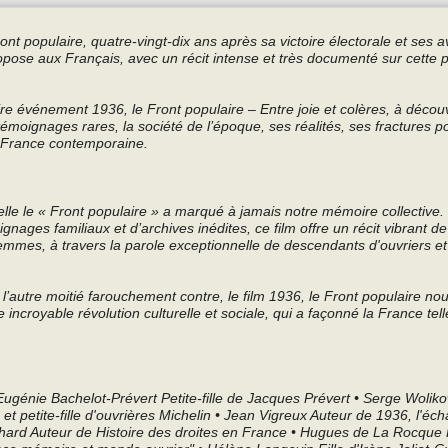
ront populaire, quatre-vingt-dix ans après sa victoire électorale et ses
pose aux Français, avec un récit intense et très documenté sur cette 
e événement 1936, le Front populaire – Entre joie et colères, à découv
émoignages rares, la société de l’époque, ses réalités, ses fractures pol
la France contemporaine.
le le « Front populaire » a marqué à jamais notre mémoire collective.
ages familiaux et d’archives inédites, ce film offre un récit vibrant de
mmes, à travers la parole exceptionnelle de descendants d'ouvriers et
l’autre moitié farouchement contre, le film 1936, le Front populaire no
e incroyable révolution culturelle et sociale, qui a façonné la France tel
ugénie Bachelot-Prévert Petite-fille de Jacques Prévert • Serge Wolik
et petite-fille d'ouvrières Michelin • Jean Vigreux Auteur de 1936, l'éch
chard Auteur de Histoire des droites en France • Hugues de La Rocque Pe