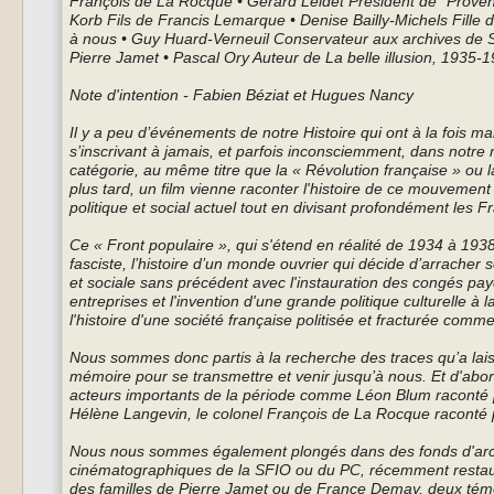
François de La Rocque • Gérard Leidet Président de "Provenc
Korb Fils de Francis Lemarque • Denise Bailly-Michels Fille 
à nous • Guy Huard-Verneuil Conservateur aux archives de S
Pierre Jamet • Pascal Ory Auteur de La belle illusion, 1935
Note d'intention - Fabien Béziat et Hugues Nancy
Il y a peu d’événements de notre Histoire qui ont à la fois
s’inscrivant à jamais, et parfois inconsciemment, dans notre
catégorie, au même titre que la « Révolution française » ou l
plus tard, un film vienne raconter l'histoire de ce mouvement p
politique et social actuel tout en divisant profondément les F
Ce « Front populaire », qui s'étend en réalité de 1934 à 1938
fasciste, l’histoire d’un monde ouvrier qui décide d’arracher 
et sociale sans précédent avec l'instauration des congés pa
entreprises et l'invention d'une grande politique culturelle à l
l'histoire d'une société française politisée et fracturée comme
Nous sommes donc partis à la recherche des traces qu’a lai
mémoire pour se transmettre et venir jusqu’à nous. Et d'abord
acteurs importants de la période comme Léon Blum raconté par
Hélène Langevin, le colonel François de La Rocque raconté p
Nous nous sommes également plongés dans des fonds d'arch
cinématographiques de la SFIO ou du PC, récemment restaur
des familles de Pierre Jamet ou de France Demay, deux témoig