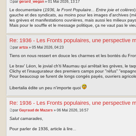
par
gerard_wegan
» 01 Mai 2026, 13:17
Le documentaire (
1936, le Front Populaire... Entre joie et colères
gauche et des syndicats, au moins pour les images d'archives (m
les grèves et manifestations ouvrières, mais aussi les milieux pays
Mais pour le souffle et le message politique, ça ne vaut pas le vi
Re: 1936 - Les Fronts populaires, une perspective 
par
artza
» 05 Mai 2026, 04:23
Tiens on nous ressert en douce les charmes et les bontés du Fron
Le brav' Léon, le jovial ch'ti Maumau qui arrêtait les grèves, le t
Clichy et l'inaugurateur des premiers camps pour "réfus" "espagno
Pour beaucoup se furent de longs congés payés, ouvriers agrico
Libertalia édite un peu n'importe quoi
Re: 1936 - Les Fronts populaires, une perspective 
par
Gayraud de Mazars
» 06 Mai 2026, 16:57
Salut camarades
,
Pour parler de 1936, article à lire...