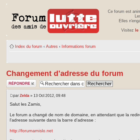
Ce forum est anim
Les
Elles n'eng
Visitez
le
Index du forum
‹
Autres
‹
Informations forum
Changement d'adresse du forum
Publier une
réponse
par
Zelda
» 13 Oct 2012, 09:48
Salut les Zamis,
Le forum a changé de nom de domaine, en attendant que la redirec
l'adresse suivante dans la barre d'adresse :
http://forumamislo.net