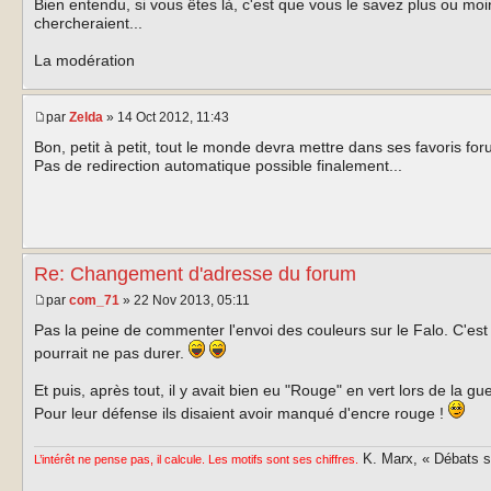
Bien entendu, si vous êtes là, c'est que vous le savez plus ou mo
chercheraient...
La modération
par
Zelda
» 14 Oct 2012, 11:43
Bon, petit à petit, tout le monde devra mettre dans ses favoris for
Pas de redirection automatique possible finalement...
Re: Changement d'adresse du forum
par
com_71
» 22 Nov 2013, 05:11
Pas la peine de commenter l'envoi des couleurs sur le Falo. C'es
pourrait ne pas durer.
Et puis, après tout, il y avait bien eu "Rouge" en vert lors de la g
Pour leur défense ils disaient avoir manqué d'encre rouge !
K. Marx, « Débats sur
L’intérêt ne pense pas, il calcule. Les motifs sont ses chiffres.