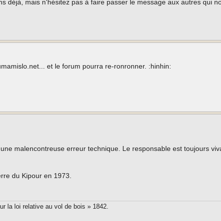
ins déjà, mais n'hésitez pas à faire passer le message aux autres qui n
umamislo.net... et le forum pourra re-ronronner. :hinhin:
t une malencontreuse erreur technique. Le responsable est toujours viv
uerre du Kipour en 1973.
 la loi relative au vol de bois » 1842.