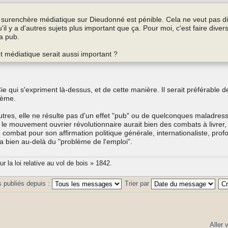
e surenchère médiatique sur Dieudonné est pénible. Cela ne veut pas di
l y a d'autres sujets plus important que ça. Pour moi, c'est faire diver
la pub.
fet médiatique serait aussi important ?
Cie qui s'expriment là-dessus, et de cette manière. Il serait préférable de
blème.
utres, elle ne résulte pas d'un effet "pub" ou de quelconques maladres
ù le mouvement ouvrier révolutionnaire aurait bien des combats à livrer,
 combat pour son affirmation politique générale, internationaliste, pro
va bien au-delà du "problème de l'emploi".
 la loi relative au vol de bois » 1842.
 publiés depuis :
Trier par
Aller 