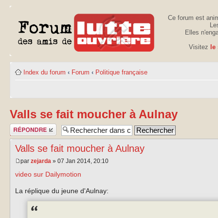
Ce forum est anim
Les
Elles n'eng
Visitez
le
Index du forum
‹
Forum
‹
Politique française
Valls se fait moucher à Aulnay
Publier une
réponse
Valls se fait moucher à Aulnay
par
zejarda
» 07 Jan 2014, 20:10
video sur Dailymotion
La réplique du jeune d'Aulnay: