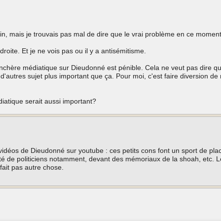
pin, mais je trouvais pas mal de dire que le vrai problème en ce moment 
roite. Et je ne vois pas ou il y a antisémitisme.
enchère médiatique sur Dieudonné est pénible. Cela ne veut pas dire qu
d'autres sujet plus important que ça. Pour moi, c'est faire diversion de
édiatique serait aussi important?
 vidéos de Dieudonné sur youtube : ces petits cons font un sport de pla
té de politiciens notamment, devant des mémoriaux de la shoah, etc. Le 
ait pas autre chose.