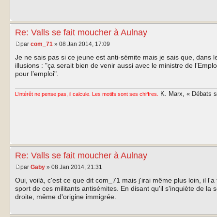
Re: Valls se fait moucher à Aulnay
par
com_71
» 08 Jan 2014, 17:09
Je ne sais pas si ce jeune est anti-sémite mais je sais que, dans l
illusions : "ça serait bien de venir aussi avec le ministre de l’Empl
pour l’emploi".
K. Marx, « Débats sur
L’intérêt ne pense pas, il calcule. Les motifs sont ses chiffres.
Re: Valls se fait moucher à Aulnay
par
Gaby
» 08 Jan 2014, 21:31
Oui, voilà, c'est ce que dit com_71 mais j'irai même plus loin, il l'
sport de ces militants antisémites. En disant qu'il s'inquiète de l
droite, même d'origine immigrée.