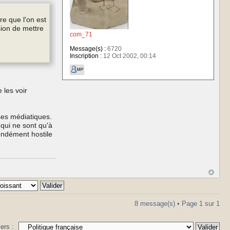
re que l'on est
sion de mettre
com_71
Message(s) :
6720
Inscription :
12 Oct 2002, 00:14
 les voir
ses médiatiques.
 qui ne sont qu'à
fondément hostile
8 message(s) • Page
1
sur
1
vers :