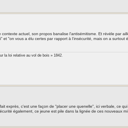
e contexte actuel, son propos banalise l'antisémitisme. Et révèle par ail
oi" et "on vous a élu certes par rapport à l’insécurité, mais on a surtout 
 la loi relative au vol de bois » 1842.
a fait exprès, c'est une façon de "placer une quenelle", ici verbale, ce qu
a sécurité également, ce jeune est pile dans la lignée de ces nouveaux mi