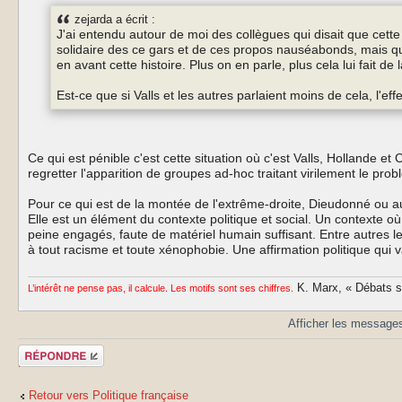
zejarda a écrit :
J'ai entendu autour de moi des collègues qui disait que cett
solidaire des ce gars et de ces propos nauséabonds, mais qu'i
en avant cette histoire. Plus on en parle, plus cela lui fait de 
Est-ce que si Valls et les autres parlaient moins de cela, l'ef
Ce qui est pénible c'est cette situation où c'est Valls, Hollande et 
regretter l'apparition de groupes ad-hoc traitant virilement le pro
Pour ce qui est de la montée de l'extrême-droite, Dieudonné ou a
Elle est un élément du contexte politique et social. Un contexte o
peine engagés, faute de matériel humain suffisant. Entre autres le
à tout racisme et toute xénophobie. Une affirmation politique qui 
K. Marx, « Débats sur
L’intérêt ne pense pas, il calcule. Les motifs sont ses chiffres.
Afficher les messages
Publier une
réponse
Retour vers Politique française