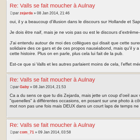
Re: Valls se fait moucher à Aulnay
par
zejarda
» 08 Jan 2014, 21:46
oui, il y a beaucoup d'illusion dans le discours sur Hollande et Sa
Je dois être naif, mais je ne vois pas ou est le discours d’extrême-d
J'ai entendu autour de moi des collègues qui disait que cette sur
solidaire des ce gars et de ces propos nauséabond, mais qu'il y a 
cette histoire. Plus on en parle, plus cela lui fait de la pub.
Est-ce que si Valls et les autres parlaient moins de cela, l'effet m
Re: Valls se fait moucher à Aulnay
par
Gaby
» 08 Jan 2014, 21:53
Ca a du sens ce que tu dis Zejarda, mais jette un coup d'oeil aux
"quenelles" à différentes occasions, en posant sur une photo à cô
mot non pas une fois mais DEUX dans un court laps de temps ne f
Re: Valls se fait moucher à Aulnay
par
com_71
» 09 Jan 2014, 03:58