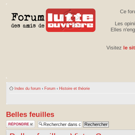
Ce for
Les opini
Elles n'en
Visitez
le si
Index du forum
‹
Forum
‹
Histoire et théorie
Belles feuilles
Publier une
réponse