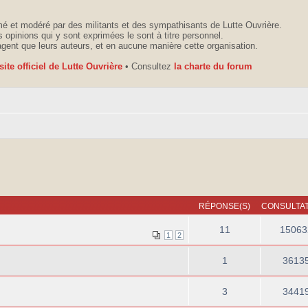
é et modéré par des militants et des sympathisants de Lutte Ouvrière.
 opinions qui y sont exprimées le sont à titre personnel.
agent que leurs auteurs, et en aucune manière cette organisation.
 site officiel de Lutte Ouvrière
• Consultez
la charte du forum
RÉPONSE(S)
CONSULTAT
11
15063
1
2
1
3613
3
3441