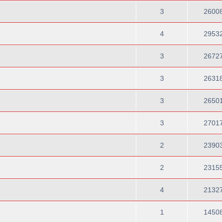
3
2600
4
2953
3
2672
3
2631
3
2650
3
2701
2
2390
2
2315
4
2132
1
1450