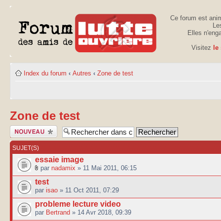
Ce forum est anim
Les
Elles n'eng
Visitez
le
Index du forum
‹
Autres
‹
Zone de test
Zone de test
Publier un
nouveau sujet
SUJET(S)
essaie image
par
nadamix
» 11 Mai 2011, 06:15
test
par
isao
» 11 Oct 2011, 07:29
probleme lecture video
par
Bertrand
» 14 Avr 2018, 09:39