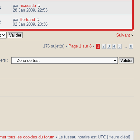
par
nicoestla
3
28 Jan 2009, 22:53
par
Bertrand
2
02 Jan 2009, 20:36
Suivant
176 sujet(s) •
Page
1
sur
8
•
...
1
2
3
4
5
8
vers :
mer tous les cookies du forum
• Le fuseau horaire est UTC [Heure d’été]