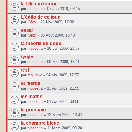
la fille qui tourne
par
nicoestla
» 07 Jan 2010, 08:15
L'édito de ce jour
par
Kéox
» 23 Nov 2009, 17:32
essai
par
Kéox
» 05 Août 2009, 13:43
la theorie du dodo
par
nicoestla
» 16 Juil 2009, 23:37
tyujtyj
par
nicoestla
» 09 Mai 2009, 15:11
test
par
regivanx
» 04 Mai 2009, 17:57
et merde
par
nicoestla
» 13 Avr 2009, 21:55
les maths
par
nicoestla
» 01 Avr 2009, 09:08
le prochain
par
nicoestla
» 13 Mars 2009, 13:41
la chambre bleue
par
nicoestla
» 11 Mars 2009, 09:24