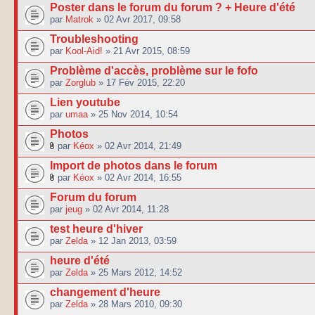
Poster dans le forum du forum ? + Heure d'été
par
Matrok
» 02 Avr 2017, 09:58
Troubleshooting
par
Kool-Aid!
» 21 Avr 2015, 08:59
Problème d'accès, problème sur le fofo
par
Zorglub
» 17 Fév 2015, 22:20
Lien youtube
par
umaa
» 25 Nov 2014, 10:54
Photos
par
Kéox
» 02 Avr 2014, 21:49
Import de photos dans le forum
par
Kéox
» 02 Avr 2014, 16:55
Forum du forum
par
jeug
» 02 Avr 2014, 11:28
test heure d'hiver
par
Zelda
» 12 Jan 2013, 03:59
heure d'été
par
Zelda
» 25 Mars 2012, 14:52
changement d'heure
par
Zelda
» 28 Mars 2010, 09:30