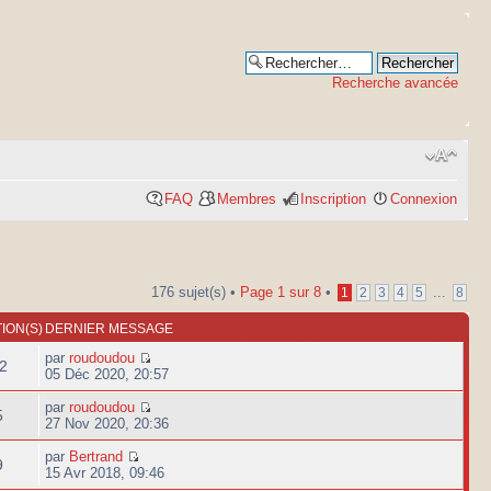
Recherche avancée
FAQ
Membres
Inscription
Connexion
176 sujet(s) •
Page
1
sur
8
•
...
1
2
3
4
5
8
ION(S)
DERNIER MESSAGE
par
roudoudou
2
05 Déc 2020, 20:57
par
roudoudou
5
27 Nov 2020, 20:36
par
Bertrand
9
15 Avr 2018, 09:46