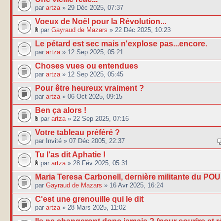
par
artza
» 29 Déc 2025, 07:37
Voeux de Noël pour la Révolution...
par
Gayraud de Mazars
» 22 Déc 2025, 10:23
Le pétard est sec mais n'explose pas...encore.
par
artza
» 12 Sep 2025, 05:21
Choses vues ou entendues
par
artza
» 12 Sep 2025, 05:45
Pour être heureux vraiment ?
par
artza
» 06 Oct 2025, 09:15
Ben ça alors !
par
artza
» 22 Sep 2025, 07:16
Votre tableau préféré ?
par Invité » 07 Déc 2005, 22:37
Tu l'as dit Aphatie !
par
artza
» 28 Fév 2025, 05:31
Maria Teresa Carbonell, dernière militante du POU
par
Gayraud de Mazars
» 16 Avr 2025, 16:24
C'est une grenouille qui le dit
par
artza
» 28 Mars 2025, 11:02