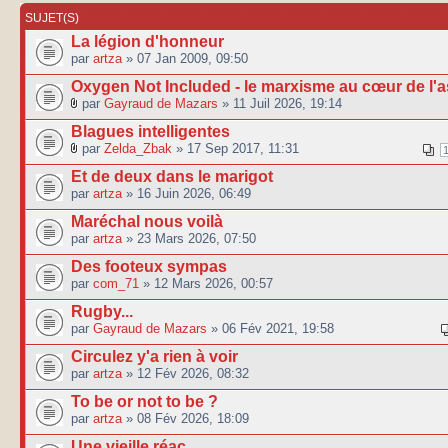
SUJET(S)
La légion d'honneur
par
artza
» 07 Jan 2009, 09:50
Oxygen Not Included - le marxisme au cœur de l'a
par
Gayraud de Mazars
» 11 Juil 2026, 19:14
Blagues intelligentes
par
Zelda_Zbak
» 17 Sep 2017, 11:31
Et de deux dans le marigot
par
artza
» 16 Juin 2026, 06:49
Maréchal nous voilà
par
artza
» 23 Mars 2026, 07:50
Des footeux sympas
par
com_71
» 12 Mars 2026, 00:57
Rugby...
par
Gayraud de Mazars
» 06 Fév 2021, 19:58
Circulez y'a rien à voir
par
artza
» 12 Fév 2026, 08:32
To be or not to be ?
par
artza
» 08 Fév 2026, 18:09
Une vieille réac...