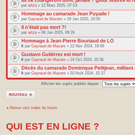
Ils ne changeront donc jamais ? (pour sourire et ré
par
artza
» 12 Mars 2025, 07:53
Hommage au camarade Jean Puyade !
par
Gayraud de Mazars
» 19 Jan 2025, 10:05
Il n'était pas mort ?!
par
artza
» 08 Jan 2025, 09:26
Hommage à Jean-Pierre Bouriaud de LO
par
Gayraud de Mazars
» 22 Nov 2024, 19:06
Gustavo Gutiérrez est mort !
par
Gayraud de Mazars
» 24 Oct 2024, 10:36
Décès du camarade Dominique Petitjean, militant
par
Gayraud de Mazars
» 02 Août 2024, 15:37
Afficher les sujets publiés depuis :
Publier un
nouveau sujet
Retour vers Index du forum
QUI EST EN LIGNE ?