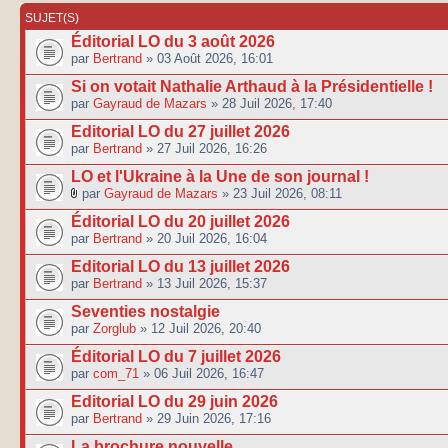
SUJET(S)
Éditorial LO du 3 août 2026
par
Bertrand
» 03 Août 2026, 16:01
Si on votait Nathalie Arthaud à la Présidentielle !
par
Gayraud de Mazars
» 28 Juil 2026, 17:40
Editorial LO du 27 juillet 2026
par
Bertrand
» 27 Juil 2026, 16:26
LO et l'Ukraine à la Une de son journal !
par
Gayraud de Mazars
» 23 Juil 2026, 08:11
Éditorial LO du 20 juillet 2026
par
Bertrand
» 20 Juil 2026, 16:04
Editorial LO du 13 juillet 2026
par
Bertrand
» 13 Juil 2026, 15:37
Seventies nostalgie
par
Zorglub
» 12 Juil 2026, 20:40
Éditorial LO du 7 juillet 2026
par
com_71
» 06 Juil 2026, 16:47
Editorial LO du 29 juin 2026
par
Bertrand
» 29 Juin 2026, 17:16
La brochure nouvelle