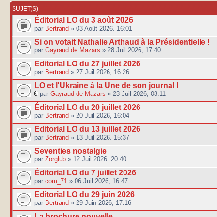
SUJET(S)
Éditorial LO du 3 août 2026
par
Bertrand
» 03 Août 2026, 16:01
Si on votait Nathalie Arthaud à la Présidentielle !
par
Gayraud de Mazars
» 28 Juil 2026, 17:40
Editorial LO du 27 juillet 2026
par
Bertrand
» 27 Juil 2026, 16:26
LO et l'Ukraine à la Une de son journal !
par
Gayraud de Mazars
» 23 Juil 2026, 08:11
Éditorial LO du 20 juillet 2026
par
Bertrand
» 20 Juil 2026, 16:04
Editorial LO du 13 juillet 2026
par
Bertrand
» 13 Juil 2026, 15:37
Seventies nostalgie
par
Zorglub
» 12 Juil 2026, 20:40
Éditorial LO du 7 juillet 2026
par
com_71
» 06 Juil 2026, 16:47
Editorial LO du 29 juin 2026
par
Bertrand
» 29 Juin 2026, 17:16
La brochure nouvelle