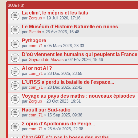
SUJET(S)
La clim', le mépris et les faits
par
Zorglub
» 19 Juil 2026, 17:16
Le Muséum d'Histoire Naturelle en ruines
par
Plestin
» 25 Avr 2026, 16:48
Pythagore
par
com_71
» 05 Mars 2026, 23:33
D'où viennent les humains qui peuplent la France
par
Gayraud de Mazars
» 02 Fév 2026, 15:46
AI or not AI ?
par
com_71
» 28 Déc 2025, 23:55
L'URSS a perdu la bataille de l'espace...
par
com_71
» 28 Déc 2025, 22:42
Voyage au pays des maths : nouveaux épisodes
par
Zorglub
» 23 Oct 2023, 19:51
Raoult sur Sud-radio
par
com_71
» 15 Sep 2025, 09:38
2 opus d'Apollonius de Perge...
par
com_71
» 25 Août 2025, 22:38
Chat GPT n'a pas la bosse des maths