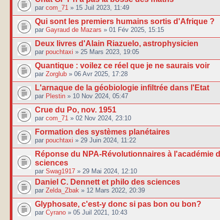
par
com_71
» 15 Juil 2023, 11:49
Qui sont les premiers humains sortis d'Afrique ?
par
Gayraud de Mazars
» 01 Fév 2025, 15:15
Deux livres d'Alain Riazuelo, astrophysicien
par
pouchtaxi
» 25 Mars 2023, 19:05
Quantique : voilez ce réel que je ne saurais voir
par
Zorglub
» 06 Avr 2025, 17:28
L'arnaque de la géobiologie infiltrée dans l'Etat
par
Plestin
» 10 Nov 2024, 05:47
Crue du Po, nov. 1951
par
com_71
» 02 Nov 2024, 23:10
Formation des systèmes planétaires
par
pouchtaxi
» 29 Juin 2024, 11:22
Réponse du NPA-Révolutionnaires à l'académie 
sciences
par
Swag1917
» 29 Mai 2024, 12:10
Daniel C. Dennett et philo des sciences
par
Zelda_Zbak
» 12 Mars 2022, 20:39
Glyphosate, c'est-y donc si pas bon ou bon?
par
Cyrano
» 05 Juil 2021, 10:43