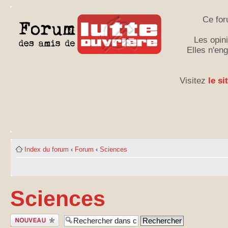
Ce for
Les opini
Elles n'en
Visitez
le si
Index du forum
‹
Forum
‹
Sciences
Sciences
Publier un
nouveau sujet