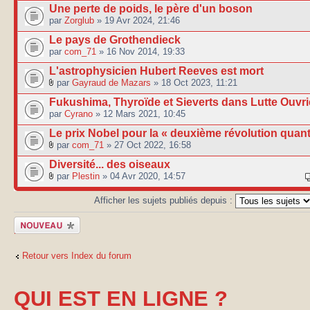
Une perte de poids, le père d'un boson
par
Zorglub
» 19 Avr 2024, 21:46
Le pays de Grothendieck
par
com_71
» 16 Nov 2014, 19:33
L'astrophysicien Hubert Reeves est mort
par
Gayraud de Mazars
» 18 Oct 2023, 11:21
Fukushima, Thyroïde et Sieverts dans Lutte Ouvri
par
Cyrano
» 12 Mars 2021, 10:45
Le prix Nobel pour la « deuxième révolution quanti
par
com_71
» 27 Oct 2022, 16:58
Diversité... des oiseaux
par
Plestin
» 04 Avr 2020, 14:57
Afficher les sujets publiés depuis :
Publier un
nouveau sujet
Retour vers Index du forum
QUI EST EN LIGNE ?