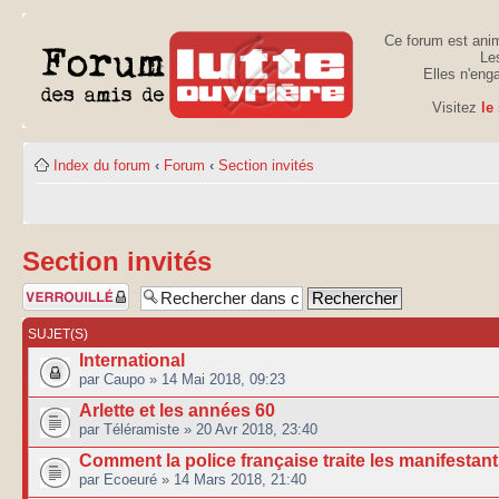
Ce forum est anim
Les
Elles n'eng
Visitez
le
Index du forum
‹
Forum
‹
Section invités
Section invités
Forum verrouillé
SUJET(S)
International
par Caupo » 14 Mai 2018, 09:23
Arlette et les années 60
par Téléramiste » 20 Avr 2018, 23:40
Comment la police française traite les manifestan
par Ecoeuré » 14 Mars 2018, 21:40