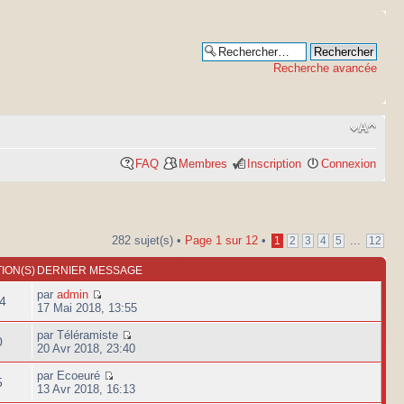
Recherche avancée
FAQ
Membres
Inscription
Connexion
282 sujet(s) •
Page
1
sur
12
•
...
1
2
3
4
5
12
ION(S)
DERNIER MESSAGE
par
admin
4
17 Mai 2018, 13:55
par Téléramiste
0
20 Avr 2018, 23:40
par Ecoeuré
5
13 Avr 2018, 16:13