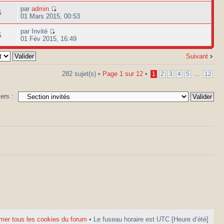
par
admin
6
01 Mars 2015, 00:53
par Invité
5
01 Fév 2015, 16:49
Suivant
282 sujet(s) •
Page
1
sur
12
•
...
1
2
3
4
5
12
vers :
mer tous les cookies du forum
• Le fuseau horaire est UTC [Heure d’été]