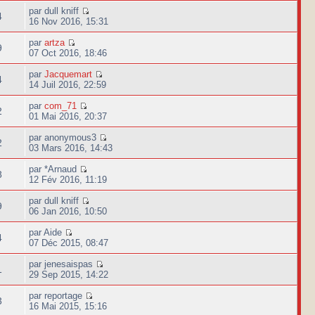
par dull kniff
4
16 Nov 2016, 15:31
par
artza
9
07 Oct 2016, 18:46
par
Jacquemart
4
14 Juil 2016, 22:59
par
com_71
2
01 Mai 2016, 20:37
par anonymous3
2
03 Mars 2016, 14:43
par *Arnaud
8
12 Fév 2016, 11:19
par dull kniff
9
06 Jan 2016, 10:50
par Aide
4
07 Déc 2015, 08:47
par jenesaispas
1
29 Sep 2015, 14:22
par reportage
3
16 Mai 2015, 15:16