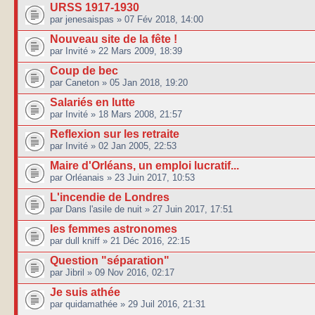
URSS 1917-1930
par jenesaispas » 07 Fév 2018, 14:00
Nouveau site de la fête !
par Invité » 22 Mars 2009, 18:39
Coup de bec
par Caneton » 05 Jan 2018, 19:20
Salariés en lutte
par Invité » 18 Mars 2008, 21:57
Reflexion sur les retraite
par Invité » 02 Jan 2005, 22:53
Maire d'Orléans, un emploi lucratif...
par Orléanais » 23 Juin 2017, 10:53
L'incendie de Londres
par Dans l'asile de nuit » 27 Juin 2017, 17:51
les femmes astronomes
par dull kniff » 21 Déc 2016, 22:15
Question "séparation"
par Jibril » 09 Nov 2016, 02:17
Je suis athée
par quidamathée » 29 Juil 2016, 21:31