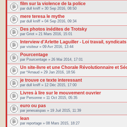
film sur la violence de la police
par dull kniff » 30 Sep 2016, 08:50
mere teresa le mythe
par dull kniff » 04 Sep 2016, 09:34
Des photos inédites de Trotsky
par Griot » 21 Mars 2016, 15:01
Interview d'Arlette Laguiller - Loi travail, syndicats 
par visiteur » 09 Avr 2016, 13:44
Pourcentage
par Pourcentage » 26 Mai 2014, 17:01
Un site-livre et une Chorale Révolutionnaire et Sé
par *Arnaud » 29 Jan 2016, 18:56
je trouve ce texte interessant
par dull kniff » 12 Déc 2015, 17:00
Livres à lire sur le mouvement ouvrier
par Personne » 11 Oct 2015, 05:35
euro ou pas
par jenesaispas » 19 Juil 2015, 11:39
lean
par reportage » 08 Mars 2015, 18:27