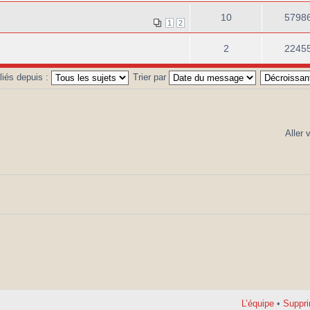
10
5798
1
2
2
2245
bliés depuis :
Trier par
Aller 
L’équipe
•
Suppri