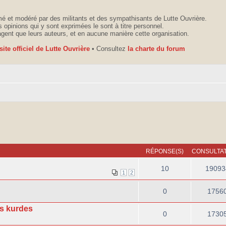
é et modéré par des militants et des sympathisants de Lutte Ouvrière.
 opinions qui y sont exprimées le sont à titre personnel.
agent que leurs auteurs, et en aucune manière cette organisation.
 site officiel de Lutte Ouvrière
• Consultez
la charte du forum
RÉPONSE(S)
CONSULTAT
10
19093
1
2
0
1756
ts kurdes
0
1730