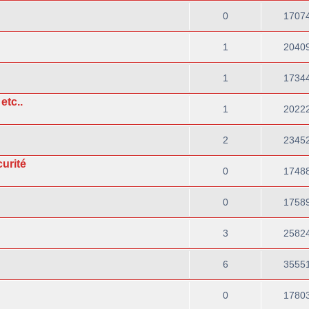
0
1707
1
2040
1
1734
etc..
1
2022
2
2345
curité
0
1748
0
1758
3
2582
6
3555
0
1780