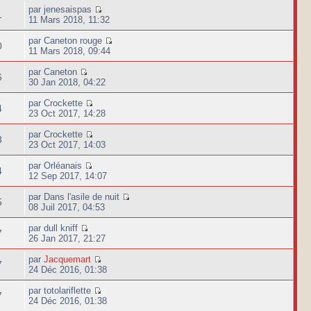
par jenesaispas
1
11 Mars 2018, 11:32
par Caneton rouge
0
11 Mars 2018, 09:44
par Caneton
6
30 Jan 2018, 04:22
par Crockette
4
23 Oct 2017, 14:28
par Crockette
3
23 Oct 2017, 14:03
par Orléanais
4
12 Sep 2017, 14:07
par Dans l'asile de nuit
5
08 Juil 2017, 04:53
par dull kniff
7
26 Jan 2017, 21:27
par
Jacquemart
7
24 Déc 2016, 01:38
par totolariflette
7
24 Déc 2016, 01:38