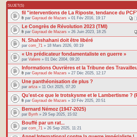
SUJET(S)
fil "interventions de La Riposte, tendance du PCF
par
Gayraud de Mazars
» 01 Fév 2016, 19:17
Le Congrès de Révolution 2023 (TMI)
par
Gayraud de Mazars
» 26 Juin 2023, 18:25
N. Shahshahani doit être libéré
par
com_71
» 18 Mars 2026, 00:19
« Un prédicateur fondamentaliste en guerre »
par
Valiere
» 01 Déc 2004, 09:20
Informations Ouvrières et la Tribune des Travaille
par
Gayraud de Mazars
» 27 Déc 2025, 12:17
Une panthéonisation de plus ?
par
artza
» 11 Oct 2025, 07:20
Qu’est-ce que le trotskysme et le Lambertisme ? (
par
Gayraud de Mazars
» 10 Fév 2025, 20:51
Bernard Némoz (1947-2025)
par
Byrrh
» 29 Sep 2025, 15:02
Bouffé par un rat...
par
com_71
» 26 Sep 2025, 11:21
Appel International contre la guerre impérialiste !