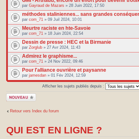
GMI - Arthaud, encore un effort pour devenir trots
par
Gayraud de Mazars
» 28 Juin 2022, 17:50
méthodes staliniennes... sans grandes conséque
par
com_71
» 09 Juil 2024, 10:01
Meurtre raciste en hte-Savoie
par
com_71
» 18 Juin 2024, 22:54
Dessin de presse : HEC et la Birmanie
par
Zorglub
» 27 Avr 2024, 11:43
Admirez le graphisme...
par
com_71
» 24 Nov 2022, 09:46
Pour l'alliance ouvrière et paysanne
par
jamesdan
» 01 Fév 2024, 12:59
Afficher les sujets publiés depuis :
Publier un
nouveau sujet
Retour vers Index du forum
QUI EST EN LIGNE ?