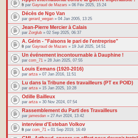
par
Gayraud de Mazars
» 06 Fév 2025, 15:24
Décès de Ngo Van
par
gerard_wegan
» 04 Jan 2005, 13:25
Jean-Pierre Mercier à Calais
par
Zorglub
» 02 Sep 2025, 06:37
A. Gérin - "Faisons le pari de l'entreprise"
par
Gayraud de Mazars
» 19 Juil 2025, 14:51
Un événement incontournable à Dauphine !
par
com_71
» 28 Juin 2025, 07:55
Louis Eemans (1920-2016)
par
artza
» 07 Jan 2016, 11:51
Lu dans la Tribune des travailleurs (PT ex POID)
par
artza
» 15 Jan 2025, 10:28
Odille Bailleux
par
artza
» 30 Nov 2024, 07:54
Rassemblement du Parti des Travailleurs
par
jamesdan
» 27 Avr 2024, 13:42
interview d'Esteban Volkov
par
com_71
» 01 Sep 2019, 16:49