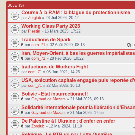
SUJET(S)
Course à la RAM : la blague du protectionnisme
par
Zorglub
» 28 Juil 2026, 20:42
Working Class Party 2026
par
Plestin
» 16 Mars 2025, 17:22
Traductions de Spark
par
com_71
» 02 Août 2020, 08:13
Iran, Moyen-Orient, à bas les guerres impérialistes
par
com_71
» 28 Fév 2026, 10:22
traductions de Workers Fight
par
com_71
» 05 Jan 2021, 14:26
USA, exécution capitale engagée puis reportée d'u
par
com_71
» 22 Mai 2026, 16:13
Bolivie - Etat insurrectionnel !
par
Gayraud de Mazars
» 21 Mai 2026, 09:13
Solidarité internationale pour la libération d'Ehsan 
par
Gayraud de Mazars
» 21 Mai 2026, 17:55
De Palestine à l'Ukraine : d'enfer en enfer
par
Zorglub
» 12 Mai 2024, 11:19
Belgique - Le PTB vu par Lutte Ouvrière...