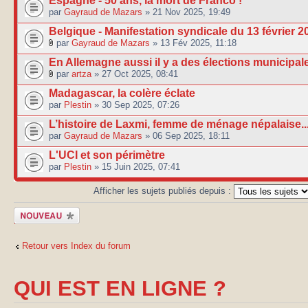
Espagne - 50 ans, la mort de Franco !
par
Gayraud de Mazars
» 21 Nov 2025, 19:49
Belgique - Manifestation syndicale du 13 février 2
par
Gayraud de Mazars
» 13 Fév 2025, 11:18
En Allemagne aussi il y a des élections municipal
par
artza
» 27 Oct 2025, 08:41
Madagascar, la colère éclate
par
Plestin
» 30 Sep 2025, 07:26
L’histoire de Laxmi, femme de ménage népalaise..
par
Gayraud de Mazars
» 06 Sep 2025, 18:11
L'UCI et son périmètre
par
Plestin
» 15 Juin 2025, 07:41
Afficher les sujets publiés depuis :
Publier un
nouveau sujet
Retour vers Index du forum
QUI EST EN LIGNE ?