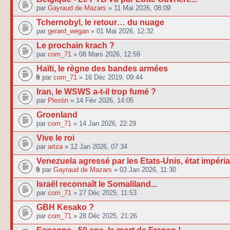
par
Gayraud de Mazars
» 11 Mai 2026, 08:09
Tchernobyl, le retour… du nuage
par
gerard_wegan
» 01 Mai 2026, 12:32
Le prochain krach ?
par
com_71
» 08 Mars 2026, 12:59
Haïti, le règne des bandes armées
par
com_71
» 16 Déc 2019, 09:44
Iran, le WSWS a-t-il trop fumé ?
par
Plestin
» 14 Fév 2026, 14:05
Groenland
par
com_71
» 14 Jan 2026, 22:29
Vive le roi
par
artza
» 12 Jan 2026, 07:34
Venezuela agressé par les Etats-Unis, état impérial
par
Gayraud de Mazars
» 03 Jan 2026, 11:30
Israël reconnaît le Somaliland...
par
com_71
» 27 Déc 2025, 11:53
GBH Kesako ?
par
com_71
» 28 Déc 2025, 21:26