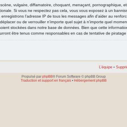
cène, vulgaire, diffamatoire, choquant, menaçant, pornographique, etc. 
nationale. Si vous ne respectez pas cela, vous vous exposez à un banni
 enregistrons l’adresse IP de tous les messages afin d’aider au renfor
e déplacer ou de verrouiller n’importe quel sujet à n’importe quel moment
oient stockées dans notre base de données. Bien que cette information 
ourront être tenus comme responsables en cas de tentative de piratag
L’équipe
•
Suppri
Propulsé par
phpBB
® Forum Software © phpBB Group
Traduction et support en français
•
Hébergement phpBB