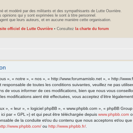
é et modéré par des militants et des sympathisants de Lutte Ouvrière.
 opinions qui y sont exprimées le sont à titre personnel.
agent que leurs auteurs, et en aucune manière cette organisation.
 site officiel de Lutte Ouvrière
• Consultez
la charte du forum
ion
ous », « notre », « nos », « http://www.forumamislo.net », « http://ww
t responsable de toutes les conditions suivantes, veuillez ne pas utili
ns de vous informer de ces modifications, bien que nous vous conseillo
les modifications aient été effectuées, vous acceptez d’être légalemen
eux », « leur », « logiciel phpBB », « www.phpbb.com », « phpBB Group
ici par « GPL ») et qui peut être téléchargée depuis
www.phpbb.com
o
onsable de la conduite et/ou du contenu que nous acceptons et/ou que 
http://www.phpbb.com/
ou
http://www.phpbb.fr/
.