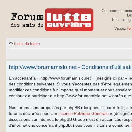
Ce forum est anim
Les
Elles n'eng
Visitez
le
Index du forum
http://www.forumamislo.net - Conditions d’utilisat
En accédant à « http://www.forumamislo.net » (désigné ici par « n
des conditions suivantes. Si vous n’acceptez pas d’être légalemen
modifier ces conditions à n’importe quel moment et nous essaiero
continuez à participer à « http://www.forumamislo.net » après que 
Nos forums sont propulsés par phpBB (désignés ici par « ils », « 
forums déclarée sous la «
Licence Publique Générale
» (désignée 
discussions sur internet, le phpBB Group n’est en aucun cas resp
d’informations concernant phpBB, nous vous invitons à consulter