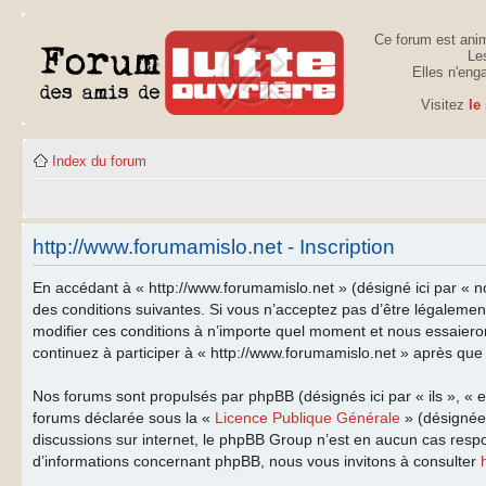
Ce forum est anim
Les
Elles n'eng
Visitez
le
Index du forum
http://www.forumamislo.net - Inscription
En accédant à « http://www.forumamislo.net » (désigné ici par « n
des conditions suivantes. Si vous n’acceptez pas d’être légalemen
modifier ces conditions à n’importe quel moment et nous essaiero
continuez à participer à « http://www.forumamislo.net » après que 
Nos forums sont propulsés par phpBB (désignés ici par « ils », « 
forums déclarée sous la «
Licence Publique Générale
» (désignée 
discussions sur internet, le phpBB Group n’est en aucun cas resp
d’informations concernant phpBB, nous vous invitons à consulter