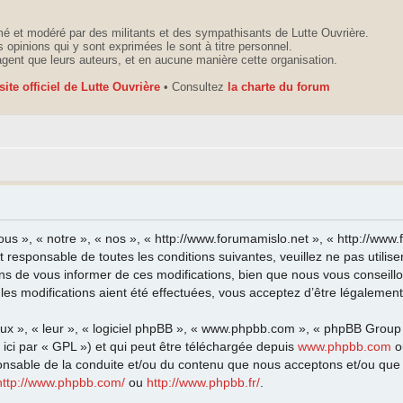
é et modéré par des militants et des sympathisants de Lutte Ouvrière.
 opinions qui y sont exprimées le sont à titre personnel.
agent que leurs auteurs, et en aucune manière cette organisation.
 site officiel de Lutte Ouvrière
• Consultez
la charte du forum
ous », « notre », « nos », « http://www.forumamislo.net », « http://ww
t responsable de toutes les conditions suivantes, veuillez ne pas utili
ns de vous informer de ces modifications, bien que nous vous conseillo
les modifications aient été effectuées, vous acceptez d’être légalemen
eux », « leur », « logiciel phpBB », « www.phpbb.com », « phpBB Group
ici par « GPL ») et qui peut être téléchargée depuis
www.phpbb.com
o
onsable de la conduite et/ou du contenu que nous acceptons et/ou que 
http://www.phpbb.com/
ou
http://www.phpbb.fr/
.