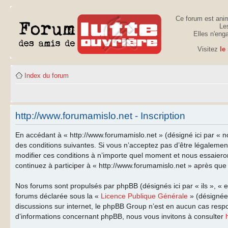
Ce forum est anim
Les
Elles n'eng
Visitez
le
Index du forum
http://www.forumamislo.net - Inscription
En accédant à « http://www.forumamislo.net » (désigné ici par « n
des conditions suivantes. Si vous n’acceptez pas d’être légalemen
modifier ces conditions à n’importe quel moment et nous essaiero
continuez à participer à « http://www.forumamislo.net » après que 
Nos forums sont propulsés par phpBB (désignés ici par « ils », « 
forums déclarée sous la «
Licence Publique Générale
» (désignée 
discussions sur internet, le phpBB Group n’est en aucun cas resp
d’informations concernant phpBB, nous vous invitons à consulter