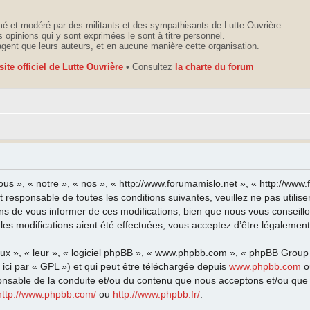
é et modéré par des militants et des sympathisants de Lutte Ouvrière.
 opinions qui y sont exprimées le sont à titre personnel.
agent que leurs auteurs, et en aucune manière cette organisation.
 site officiel de Lutte Ouvrière
• Consultez
la charte du forum
ous », « notre », « nos », « http://www.forumamislo.net », « http://ww
t responsable de toutes les conditions suivantes, veuillez ne pas utili
ns de vous informer de ces modifications, bien que nous vous conseillo
les modifications aient été effectuées, vous acceptez d’être légalemen
eux », « leur », « logiciel phpBB », « www.phpbb.com », « phpBB Group
ici par « GPL ») et qui peut être téléchargée depuis
www.phpbb.com
o
onsable de la conduite et/ou du contenu que nous acceptons et/ou que 
http://www.phpbb.com/
ou
http://www.phpbb.fr/
.