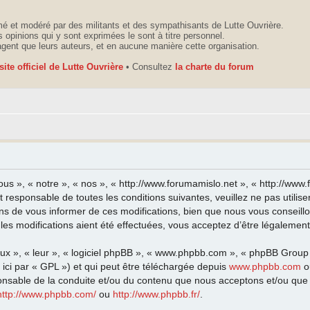
é et modéré par des militants et des sympathisants de Lutte Ouvrière.
 opinions qui y sont exprimées le sont à titre personnel.
agent que leurs auteurs, et en aucune manière cette organisation.
 site officiel de Lutte Ouvrière
• Consultez
la charte du forum
ous », « notre », « nos », « http://www.forumamislo.net », « http://ww
t responsable de toutes les conditions suivantes, veuillez ne pas utili
ns de vous informer de ces modifications, bien que nous vous conseillo
les modifications aient été effectuées, vous acceptez d’être légalemen
eux », « leur », « logiciel phpBB », « www.phpbb.com », « phpBB Group
ici par « GPL ») et qui peut être téléchargée depuis
www.phpbb.com
o
onsable de la conduite et/ou du contenu que nous acceptons et/ou que 
http://www.phpbb.com/
ou
http://www.phpbb.fr/
.