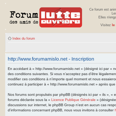
Ce forum est anim
Les
Elles n'eng
Visitez
le
Index du forum
http://www.forumamislo.net - Inscription
En accédant à « http://www.forumamislo.net » (désigné ici par « n
des conditions suivantes. Si vous n’acceptez pas d’être légalemen
modifier ces conditions à n’importe quel moment et nous essaiero
continuez à participer à « http://www.forumamislo.net » après que 
Nos forums sont propulsés par phpBB (désignés ici par « ils », « 
forums déclarée sous la «
Licence Publique Générale
» (désignée 
discussions sur internet, le phpBB Group n’est en aucun cas resp
d’informations concernant phpBB, nous vous invitons à consulter