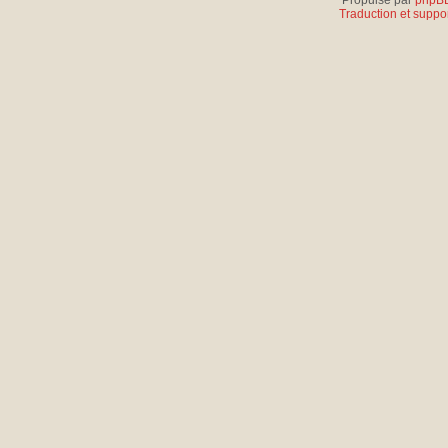
Propulsé par
phpB
Traduction et suppor