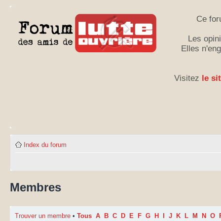
Ce for
Les opini
Elles n'en
Visitez
le si
Index du forum
Membres
Trouver un membre
•
Tous
A
B
C
D
E
F
G
H
I
J
K
L
M
N
O