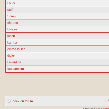
Louis
stef
Screw
tristana
Ulysse
lohen
kamka
emma-louise
didier
Laverdure
faupatronim
L’
Index du forum