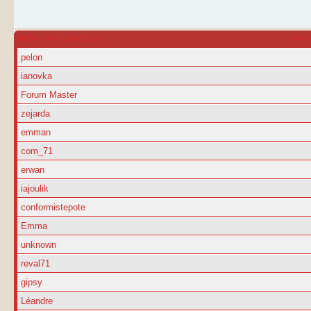
NOM D’UTILISATEUR
RA
pelon
ianovka
Forum Master
zejarda
emman
com_71
erwan
iajoulik
conformistepote
Emma
unknown
reval71
gipsy
Léandre