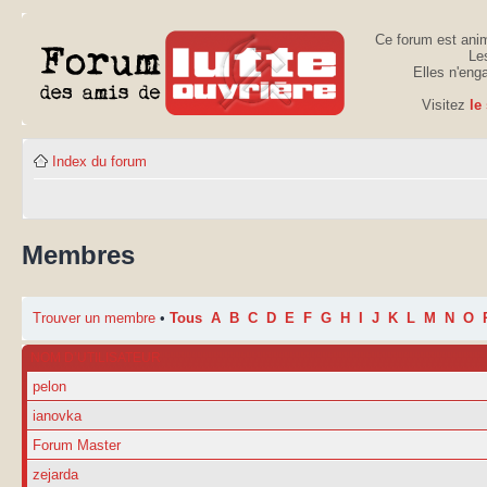
Ce forum est anim
Les
Elles n'eng
Visitez
le
Index du forum
Membres
Trouver un membre
•
Tous
A
B
C
D
E
F
G
H
I
J
K
L
M
N
O
NOM D’UTILISATEUR
pelon
ianovka
Forum Master
zejarda