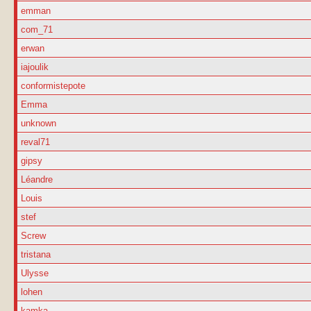
emman
com_71
erwan
iajoulik
conformistepote
Emma
unknown
reval71
gipsy
Léandre
Louis
stef
Screw
tristana
Ulysse
lohen
kamka