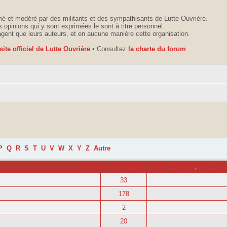
é et modéré par des militants et des sympathisants de Lutte Ouvrière.
 opinions qui y sont exprimées le sont à titre personnel.
agent que leurs auteurs, et en aucune manière cette organisation.
 site officiel de Lutte Ouvrière
• Consultez
la charte du forum
P
Q
R
S
T
U
V
W
X
Y
Z
Autre
RANG
MESSAGE(S)
SITE INTERNET
,
LOCALIS
33
178
2
20