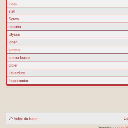
Louis
stef
Screw
tristana
Ulysse
lohen
kamka
emma-louise
didier
Laverdure
faupatronim
L’
Index du forum