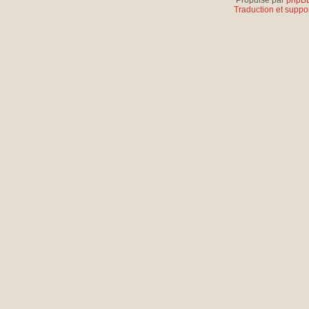
Propulsé par
phpB
Traduction et suppor