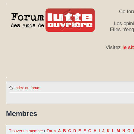
Ce for
Les opini
Elles n'en
Visitez
le si
Index du forum
Membres
Trouver un membre
•
Tous
A
B
C
D
E
F
G
H
I
J
K
L
M
N
O