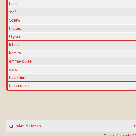
Louis
stef
Screw
tristana
Ulysse
lohen
kamka
emma-louise
didier
Laverdure
faupatronim
L’
Index du forum