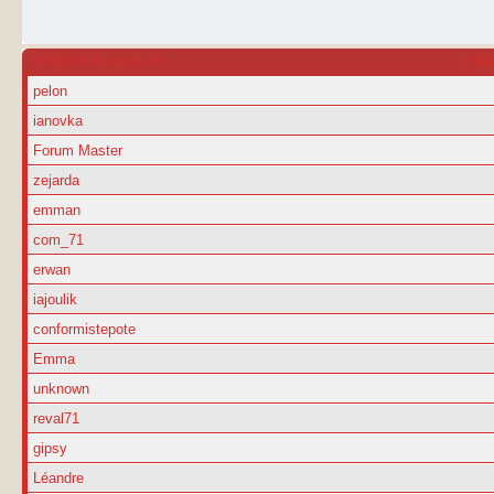
NOM D’UTILISATEUR
RA
pelon
ianovka
Forum Master
zejarda
emman
com_71
erwan
iajoulik
conformistepote
Emma
unknown
reval71
gipsy
Léandre