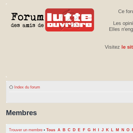
Ce for
Les opini
Elles n'en
Visitez
le si
Index du forum
Membres
Trouver un membre
•
Tous
A
B
C
D
E
F
G
H
I
J
K
L
M
N
O