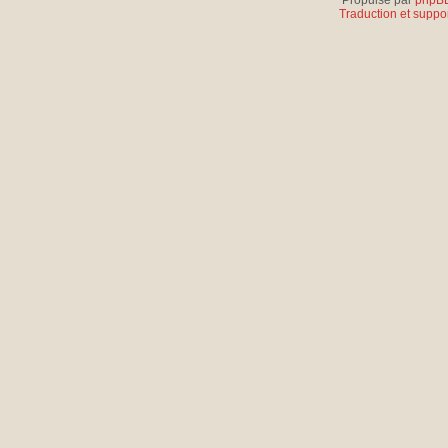
Propulsé par
phpB
Traduction et suppor