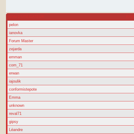
NOM D’UTILISATEUR
RA
pelon
ianovka
Forum Master
zejarda
emman
com_71
erwan
iajoulik
conformistepote
Emma
unknown
reval71
gipsy
Léandre