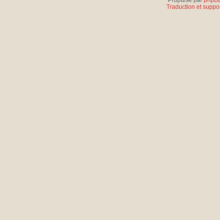
Propulsé par
phpB
Traduction et suppor