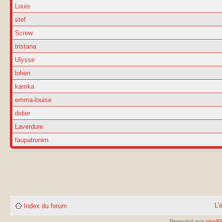
Louis
stef
Screw
tristana
Ulysse
lohen
kamka
emma-louise
didier
Laverdure
faupatronim
L’
Index du forum