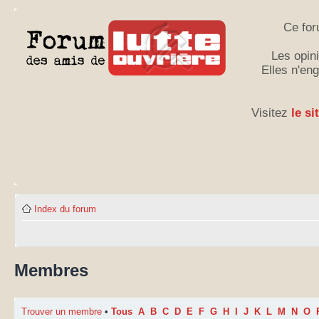
Ce for
Les opini
Elles n'en
Visitez
le si
Index du forum
Membres
Trouver un membre
•
Tous
A
B
C
D
E
F
G
H
I
J
K
L
M
N
O