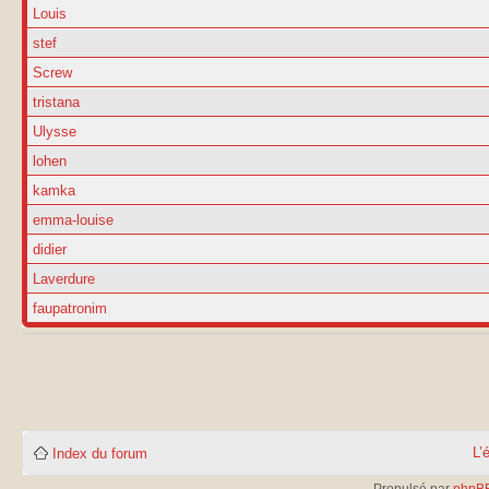
Louis
stef
Screw
tristana
Ulysse
lohen
kamka
emma-louise
didier
Laverdure
faupatronim
L’
Index du forum