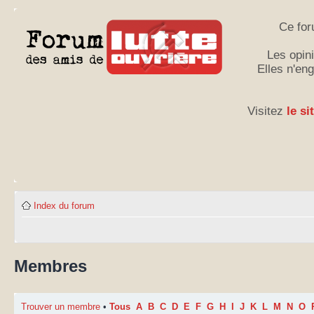
Ce for
Les opini
Elles n'en
Visitez
le si
Index du forum
Membres
Trouver un membre
•
Tous
A
B
C
D
E
F
G
H
I
J
K
L
M
N
O