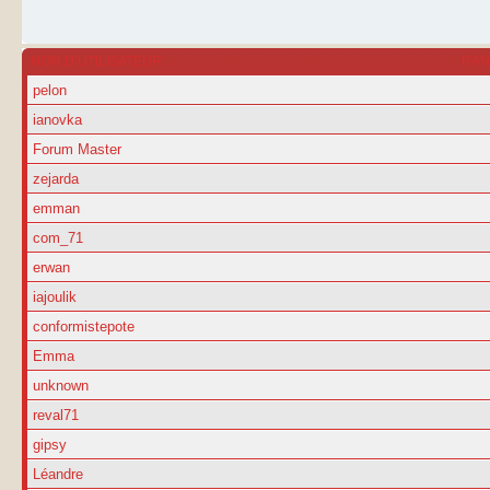
NOM D’UTILISATEUR
RA
pelon
ianovka
Forum Master
zejarda
emman
com_71
erwan
iajoulik
conformistepote
Emma
unknown
reval71
gipsy
Léandre