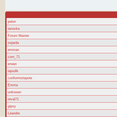
NOM D’UTILISATEUR
RA
pelon
ianovka
Forum Master
zejarda
emman
com_71
erwan
iajoulik
conformistepote
Emma
unknown
reval71
gipsy
Léandre