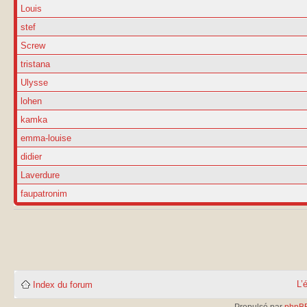
Louis
stef
Screw
tristana
Ulysse
lohen
kamka
emma-louise
didier
Laverdure
faupatronim
L’
Index du forum