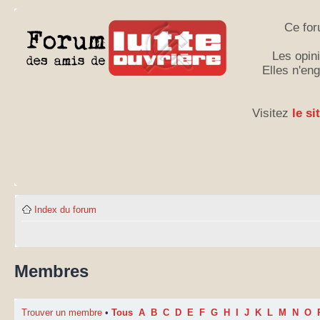
Ce for
Les opini
Elles n'en
Visitez
le si
Index du forum
Membres
Trouver un membre
•
Tous
A
B
C
D
E
F
G
H
I
J
K
L
M
N
O