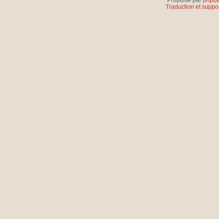
Propulsé par
phpB
Traduction et suppor