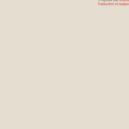
Propulsé par
phpB
Traduction et suppor