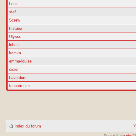
Louis
stef
Screw
tristana
Ulysse
lohen
kamka
emma-louise
didier
Laverdure
faupatronim
L’
Index du forum