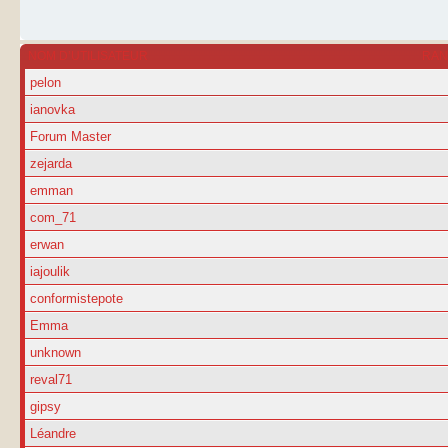
NOM D’UTILISATEUR
RA
pelon
ianovka
Forum Master
zejarda
emman
com_71
erwan
iajoulik
conformistepote
Emma
unknown
reval71
gipsy
Léandre