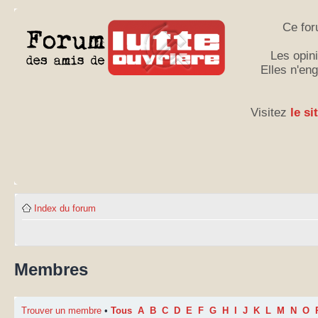
Ce for
Les opini
Elles n'en
Visitez
le si
Index du forum
Membres
Trouver un membre
•
Tous
A
B
C
D
E
F
G
H
I
J
K
L
M
N
O