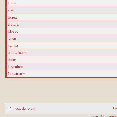
Louis
stef
Screw
tristana
Ulysse
lohen
kamka
emma-louise
didier
Laverdure
faupatronim
L’
Index du forum