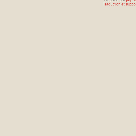
Propulsé par
phpB
Traduction et suppor