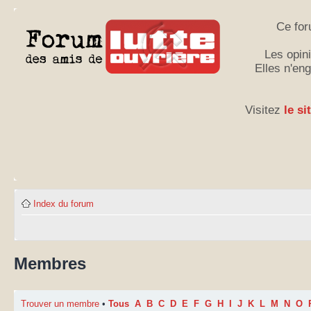
Ce for
Les opini
Elles n'en
Visitez
le si
Index du forum
Membres
Trouver un membre
•
Tous
A
B
C
D
E
F
G
H
I
J
K
L
M
N
O