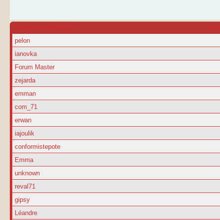
NOM D’UTILISATEUR
RA
pelon
ianovka
Forum Master
zejarda
emman
com_71
erwan
iajoulik
conformistepote
Emma
unknown
reval71
gipsy
Léandre