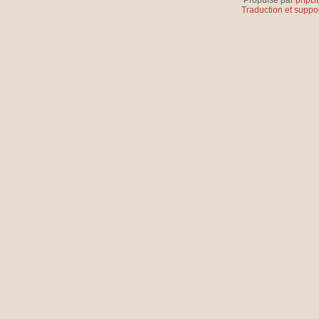
Propulsé par
phpB
Traduction et suppor