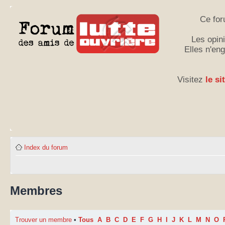
Ce for
Les opini
Elles n'en
Visitez
le si
Index du forum
Membres
Trouver un membre
•
Tous
A
B
C
D
E
F
G
H
I
J
K
L
M
N
O