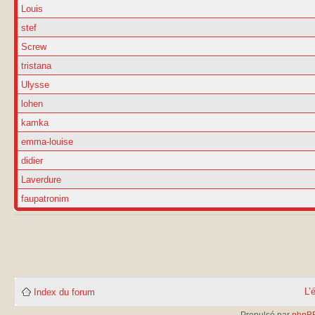
Louis
stef
Screw
tristana
Ulysse
lohen
kamka
emma-louise
didier
Laverdure
faupatronim
L’
Index du forum