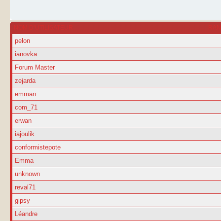
NOM D’UTILISATEUR
RA
pelon
ianovka
Forum Master
zejarda
emman
com_71
erwan
iajoulik
conformistepote
Emma
unknown
reval71
gipsy
Léandre