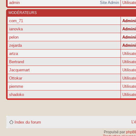
admin
Site Admin
Utilisat
MODÉRATEURS
com_71
Admini
ianovka
Admini
pelon
Admini
zejarda
Admini
artza
Utilisat
Bertrand
Utilisat
Jacquemart
Utilisat
Ottokar
Utilisat
piemme
Utilisat
shadoko
Utilisat
L’
Index du forum
Propulsé par
phpB