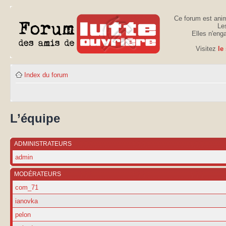
Ce forum est anim
Les
Elles n'eng
Visitez
le
Index du forum
L’équipe
ADMINISTRATEURS
admin
MODÉRATEURS
com_71
ianovka
pelon