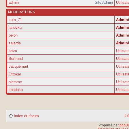
admin
Site Admin
Utilisat
MODÉRATEURS
com_71
Admini
ianovka
Admini
pelon
Admini
zejarda
Admini
artza
Utilisat
Bertrand
Utilisat
Jacquemart
Utilisat
Ottokar
Utilisat
piemme
Utilisat
shadoko
Utilisat
L’
Index du forum
Propulsé par
phpB