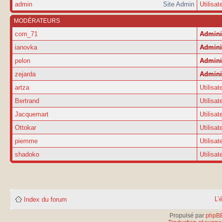
admin
Site Admin
Utilisat
MODÉRATEURS
com_71
Admini
ianovka
Admini
pelon
Admini
zejarda
Admini
artza
Utilisat
Bertrand
Utilisat
Jacquemart
Utilisat
Ottokar
Utilisat
piemme
Utilisat
shadoko
Utilisat
L’
Index du forum
Propulsé par
phpB