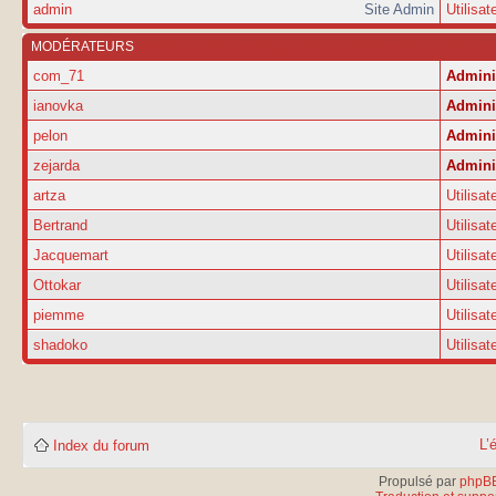
admin
Site Admin
Utilisat
MODÉRATEURS
com_71
Admini
ianovka
Admini
pelon
Admini
zejarda
Admini
artza
Utilisat
Bertrand
Utilisat
Jacquemart
Utilisat
Ottokar
Utilisat
piemme
Utilisat
shadoko
Utilisat
L’
Index du forum
Propulsé par
phpB