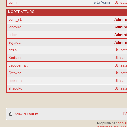
admin
Site Admin
Utilisat
MODÉRATEURS
com_71
Admini
ianovka
Admini
pelon
Admini
zejarda
Admini
artza
Utilisat
Bertrand
Utilisat
Jacquemart
Utilisat
Ottokar
Utilisat
piemme
Utilisat
shadoko
Utilisat
L’
Index du forum
Propulsé par
phpB