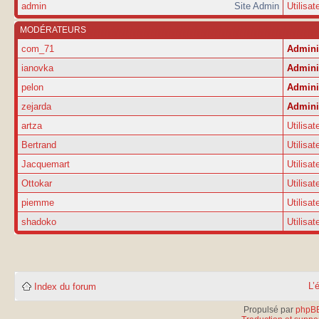
admin
Site Admin
Utilisat
MODÉRATEURS
com_71
Admini
ianovka
Admini
pelon
Admini
zejarda
Admini
artza
Utilisat
Bertrand
Utilisat
Jacquemart
Utilisat
Ottokar
Utilisat
piemme
Utilisat
shadoko
Utilisat
L’
Index du forum
Propulsé par
phpB