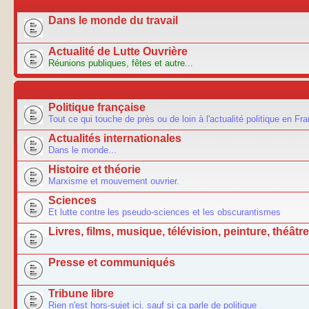
ACTU
Dans le monde du travail
Actualité de Lutte Ouvrière
Réunions publiques, fêtes et autre...
FORUM
Politique française
Tout ce qui touche de près ou de loin à l'actualité politique en Fr
Actualités internationales
Dans le monde...
Histoire et théorie
Marxisme et mouvement ouvrier.
Sciences
Et lutte contre les pseudo-sciences et les obscurantismes
Livres, films, musique, télévision, peinture, théâtre.
Presse et communiqués
Tribune libre
Rien n'est hors-sujet ici, sauf si ça parle de politique