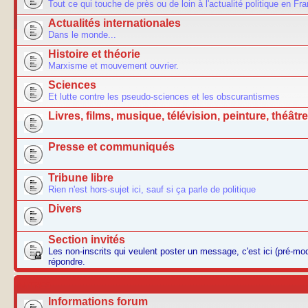
Tout ce qui touche de près ou de loin à l'actualité politique en Fr
Actualités internationales
Dans le monde...
Histoire et théorie
Marxisme et mouvement ouvrier.
Sciences
Et lutte contre les pseudo-sciences et les obscurantismes
Livres, films, musique, télévision, peinture, théâtre.
Presse et communiqués
Tribune libre
Rien n'est hors-sujet ici, sauf si ça parle de politique
Divers
Section invités
Les non-inscrits qui veulent poster un message, c'est ici (pré-m
répondre.
AUTRES
Informations forum