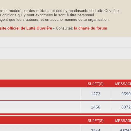
é et modéré par des militants et des sympathisants de Lutte Ouvrière.
 opinions qui y sont exprimées le sont à titre personnel.
agent que leurs auteurs, et en aucune manière cette organisation.
 site officiel de Lutte Ouvrière
• Consultez
la charte du forum
SUJET(S)
MESSAGE
1273
9590
1456
8972
SUJET(S)
MESSAGE
3444
6876