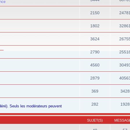
ance
2150
2478
1802
3286
3624
2675
..
2790
2551
4560
3049
2879
4056
369
3428
282
1928
odéré). Seuls les modérateurs peuvent
SUJET(S)
MESSAGE