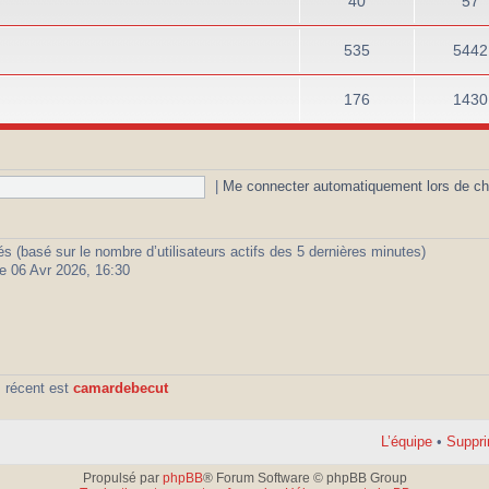
40
57
535
5442
176
1430
|
Me connecter automatiquement lors de ch
vités (basé sur le nombre d’utilisateurs actifs des 5 dernières minutes)
e 06 Avr 2026, 16:30
 récent est
camardebecut
L’équipe
•
Suppri
Propulsé par
phpBB
® Forum Software © phpBB Group