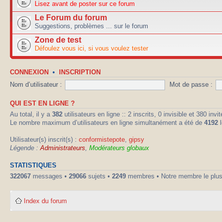
Lisez avant de poster sur ce forum
Le Forum du forum
Suggestions, problèmes ... sur le forum
Zone de test
Défoulez vous ici, si vous voulez tester
CONNEXION
•
INSCRIPTION
Nom d’utilisateur :
Mot de passe :
QUI EST EN LIGNE ?
Au total, il y a
382
utilisateurs en ligne :: 2 inscrits, 0 invisible et 380 in
Le nombre maximum d’utilisateurs en ligne simultanément a été de
4192
l
Utilisateur(s) inscrit(s) :
conformistepote
,
gipsy
Légende :
Administrateurs
,
Modérateurs globaux
STATISTIQUES
322067
messages •
29066
sujets •
2249
membres • Notre membre le plus
Index du forum