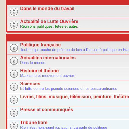
ACTU
Dans le monde du travail
Actualité de Lutte Ouvrière
Réunions publiques, fêtes et autre...
FORUM
Politique française
Tout ce qui touche de près ou de loin à l'actualité politique en Fr
Actualités internationales
Dans le monde...
Histoire et théorie
Marxisme et mouvement ouvrier.
Sciences
Et lutte contre les pseudo-sciences et les obscurantismes
Livres, films, musique, télévision, peinture, théâtre.
Presse et communiqués
Tribune libre
Rien n'est hors-sujet ici, sauf si ça parle de politique