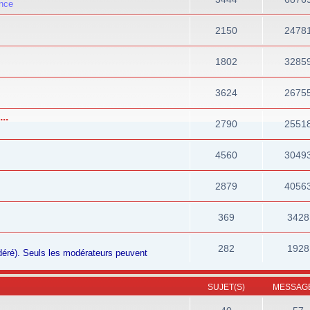
ance
2150
2478
1802
3285
3624
2675
..
2790
2551
4560
3049
2879
4056
369
3428
282
1928
odéré). Seuls les modérateurs peuvent
SUJET(S)
MESSAGE