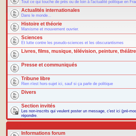
Tout ce qui touche de près ou de loin à l'actualité politique en Fr
Actualités internationales
Dans le monde...
Histoire et théorie
Marxisme et mouvement ouvrier.
Sciences
Et lutte contre les pseudo-sciences et les obscurantismes
Livres, films, musique, télévision, peinture, théâtre.
Presse et communiqués
Tribune libre
Rien n'est hors-sujet ici, sauf si ça parle de politique
Divers
Section invités
Les non-inscrits qui veulent poster un message, c'est ici (pré-m
répondre.
AUTRES
Informations forum