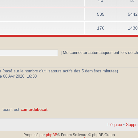
40
57
535
5442
176
1430
|
Me connecter automatiquement lors de ch
ités (basé sur le nombre d’utilisateurs actifs des 5 dernières minutes)
e 06 Avr 2026, 16:30
 récent est
camardebecut
L’équipe
•
Suppri
Propulsé par
phpBB
® Forum Software © phpBB Group