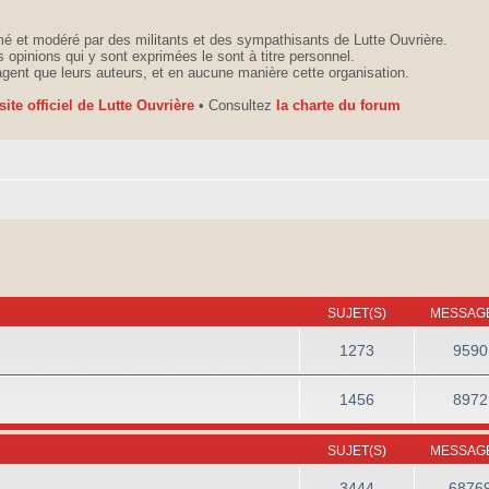
é et modéré par des militants et des sympathisants de Lutte Ouvrière.
 opinions qui y sont exprimées le sont à titre personnel.
agent que leurs auteurs, et en aucune manière cette organisation.
 site officiel de Lutte Ouvrière
• Consultez
la charte du forum
SUJET(S)
MESSAGE
1273
9590
1456
8972
SUJET(S)
MESSAGE
3444
6876