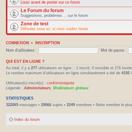
Lisez avant de poster sur ce forum
Le Forum du forum
Suggestions, problèmes ... sur le forum
Zone de test
Défoulez vous ici, si vous voulez tester
CONNEXION
•
INSCRIPTION
Nom d’utilisateur :
Mot de passe :
QUI EST EN LIGNE ?
Au total, il y a
277
utilisateurs en ligne :: 1 inscrit, 0 invisible et 276 inv
Le nombre maximum d’utilisateurs en ligne simultanément a été de
4192
l
Utilisateur(s) inscrit(s) :
conformistepote
Légende :
Administrateurs
,
Modérateurs globaux
STATISTIQUES
322065
messages •
29066
sujets •
2249
membres • Notre membre le plus
Index du forum