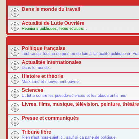
ACTU
Dans le monde du travail
Actualité de Lutte Ouvrière
Réunions publiques, fêtes et autre...
FORUM
Politique française
Tout ce qui touche de près ou de loin à l'actualité politique en Fr
Actualités internationales
Dans le monde...
Histoire et théorie
Marxisme et mouvement ouvrier.
Sciences
Et lutte contre les pseudo-sciences et les obscurantismes
Livres, films, musique, télévision, peinture, théâtre.
Presse et communiqués
Tribune libre
Rien n'est hors-sujet ici, sauf si ça parle de politique