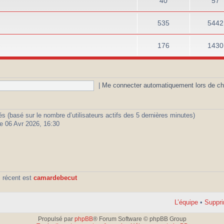
40
57
535
5442
176
1430
|
Me connecter automatiquement lors de ch
vités (basé sur le nombre d’utilisateurs actifs des 5 dernières minutes)
e 06 Avr 2026, 16:30
 récent est
camardebecut
L’équipe
•
Suppri
Propulsé par
phpBB
® Forum Software © phpBB Group