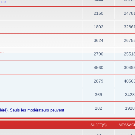
ance
2150
2478
1802
3286
3624
2675
..
2790
2551
4560
3049
2879
4056
369
3428
282
1928
odéré). Seuls les modérateurs peuvent
SUJET(S)
MESSAGE