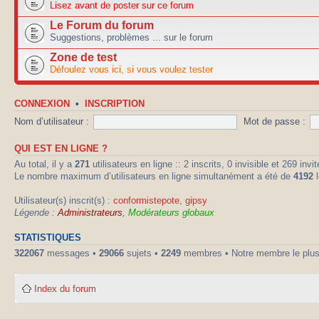
Lisez avant de poster sur ce forum
Le Forum du forum
Suggestions, problèmes ... sur le forum
Zone de test
Défoulez vous ici, si vous voulez tester
CONNEXION
•
INSCRIPTION
Nom d’utilisateur :
Mot de passe :
QUI EST EN LIGNE ?
Au total, il y a
271
utilisateurs en ligne :: 2 inscrits, 0 invisible et 269 in
Le nombre maximum d’utilisateurs en ligne simultanément a été de
4192
l
Utilisateur(s) inscrit(s) :
conformistepote
,
gipsy
Légende :
Administrateurs
,
Modérateurs globaux
STATISTIQUES
322067
messages •
29066
sujets •
2249
membres • Notre membre le plus
Index du forum