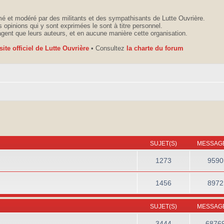
é et modéré par des militants et des sympathisants de Lutte Ouvrière.
 opinions qui y sont exprimées le sont à titre personnel.
agent que leurs auteurs, et en aucune manière cette organisation.
 site officiel de Lutte Ouvrière
• Consultez
la charte du forum
SUJET(S)
MESSAGE
1273
9590
1456
8972
SUJET(S)
MESSAGE
3444
6876