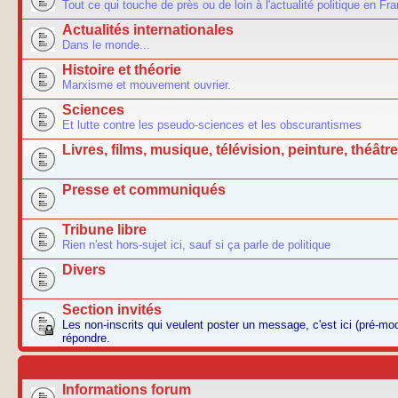
Tout ce qui touche de près ou de loin à l'actualité politique en Fr
Actualités internationales
Dans le monde...
Histoire et théorie
Marxisme et mouvement ouvrier.
Sciences
Et lutte contre les pseudo-sciences et les obscurantismes
Livres, films, musique, télévision, peinture, théâtre.
Presse et communiqués
Tribune libre
Rien n'est hors-sujet ici, sauf si ça parle de politique
Divers
Section invités
Les non-inscrits qui veulent poster un message, c'est ici (pré-m
répondre.
AUTRES
Informations forum