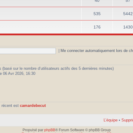
40
57
535
5442
176
1430
|
Me connecter automatiquement lors de ch
ités (basé sur le nombre d’utilisateurs actifs des 5 dernières minutes)
e 06 Avr 2026, 16:30
 récent est
camardebecut
L’équipe
•
Suppri
Propulsé par
phpBB
® Forum Software © phpBB Group