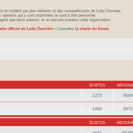
é et modéré par des militants et des sympathisants de Lutte Ouvrière.
 opinions qui y sont exprimées le sont à titre personnel.
agent que leurs auteurs, et en aucune manière cette organisation.
 site officiel de Lutte Ouvrière
• Consultez
la charte du forum
SUJET(S)
MESSAGE
1273
9590
1456
8972
SUJET(S)
MESSAGE
3444
6876