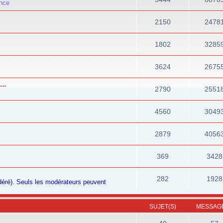
ance
2150
2478
1802
3285
3624
2675
..
2790
2551
4560
3049
2879
4056
369
3428
282
1928
odéré). Seuls les modérateurs peuvent
SUJET(S)
MESSAGE