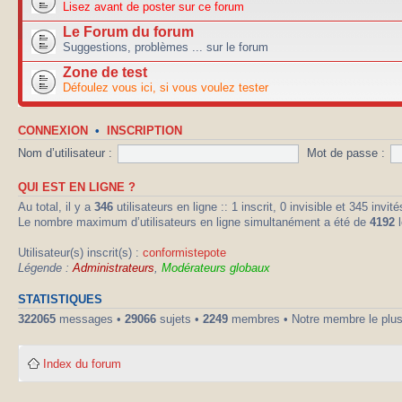
Lisez avant de poster sur ce forum
Le Forum du forum
Suggestions, problèmes ... sur le forum
Zone de test
Défoulez vous ici, si vous voulez tester
CONNEXION
•
INSCRIPTION
Nom d’utilisateur :
Mot de passe :
QUI EST EN LIGNE ?
Au total, il y a
346
utilisateurs en ligne :: 1 inscrit, 0 invisible et 345 inv
Le nombre maximum d’utilisateurs en ligne simultanément a été de
4192
l
Utilisateur(s) inscrit(s) :
conformistepote
Légende :
Administrateurs
,
Modérateurs globaux
STATISTIQUES
322065
messages •
29066
sujets •
2249
membres • Notre membre le plus
Index du forum