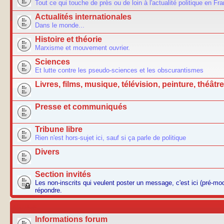
Tout ce qui touche de près ou de loin à l'actualité politique en Fr
Actualités internationales
Dans le monde...
Histoire et théorie
Marxisme et mouvement ouvrier.
Sciences
Et lutte contre les pseudo-sciences et les obscurantismes
Livres, films, musique, télévision, peinture, théâtre.
Presse et communiqués
Tribune libre
Rien n'est hors-sujet ici, sauf si ça parle de politique
Divers
Section invités
Les non-inscrits qui veulent poster un message, c'est ici (pré-m
répondre.
AUTRES
Informations forum