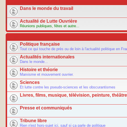
ACTU
Dans le monde du travail
Actualité de Lutte Ouvrière
Réunions publiques, fêtes et autre...
FORUM
Politique française
Tout ce qui touche de près ou de loin à l'actualité politique en Fr
Actualités internationales
Dans le monde...
Histoire et théorie
Marxisme et mouvement ouvrier.
Sciences
Et lutte contre les pseudo-sciences et les obscurantismes
Livres, films, musique, télévision, peinture, théâtre.
Presse et communiqués
Tribune libre
Rien n'est hors-sujet ici, sauf si ça parle de politique