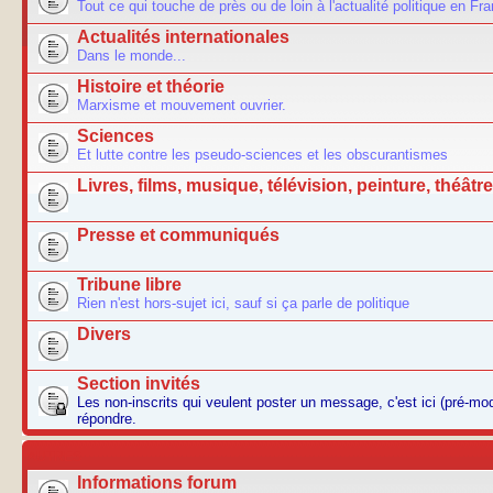
Tout ce qui touche de près ou de loin à l'actualité politique en Fr
Actualités internationales
Dans le monde...
Histoire et théorie
Marxisme et mouvement ouvrier.
Sciences
Et lutte contre les pseudo-sciences et les obscurantismes
Livres, films, musique, télévision, peinture, théâtre.
Presse et communiqués
Tribune libre
Rien n'est hors-sujet ici, sauf si ça parle de politique
Divers
Section invités
Les non-inscrits qui veulent poster un message, c'est ici (pré-m
répondre.
AUTRES
Informations forum