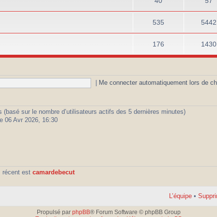
40
57
535
5442
176
1430
|
Me connecter automatiquement lors de ch
ités (basé sur le nombre d’utilisateurs actifs des 5 dernières minutes)
e 06 Avr 2026, 16:30
 récent est
camardebecut
L’équipe
•
Suppri
Propulsé par
phpBB
® Forum Software © phpBB Group