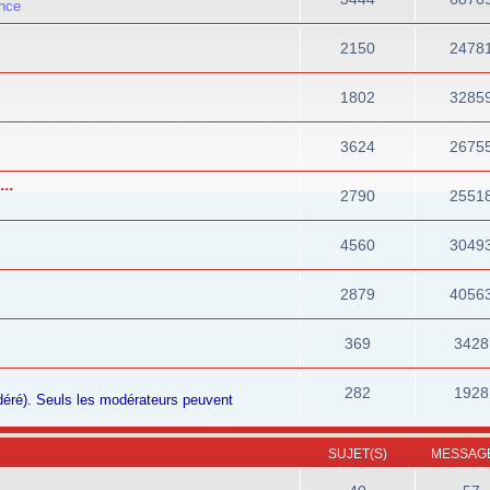
ance
2150
2478
1802
3285
3624
2675
..
2790
2551
4560
3049
2879
4056
369
3428
282
1928
odéré). Seuls les modérateurs peuvent
SUJET(S)
MESSAGE