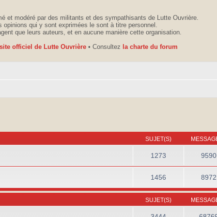
é et modéré par des militants et des sympathisants de Lutte Ouvrière.
 opinions qui y sont exprimées le sont à titre personnel.
agent que leurs auteurs, et en aucune manière cette organisation.
 site officiel de Lutte Ouvrière
• Consultez
la charte du forum
SUJET(S)
MESSAGE
1273
9590
1456
8972
SUJET(S)
MESSAGE
3444
6876