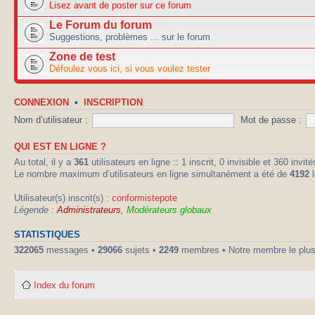
Lisez avant de poster sur ce forum
Le Forum du forum
Suggestions, problèmes ... sur le forum
Zone de test
Défoulez vous ici, si vous voulez tester
CONNEXION
•
INSCRIPTION
Nom d’utilisateur :
Mot de passe :
QUI EST EN LIGNE ?
Au total, il y a
361
utilisateurs en ligne :: 1 inscrit, 0 invisible et 360 inv
Le nombre maximum d’utilisateurs en ligne simultanément a été de
4192
l
Utilisateur(s) inscrit(s) :
conformistepote
Légende :
Administrateurs
,
Modérateurs globaux
STATISTIQUES
322065
messages •
29066
sujets •
2249
membres • Notre membre le plus
Index du forum