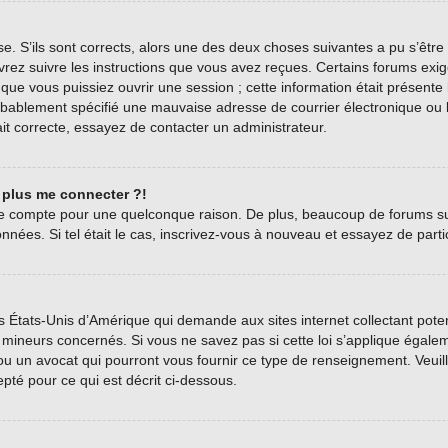
se. S’ils sont corrects, alors une des deux choses suivantes a pu s’être
vrez suivre les instructions que vous avez reçues. Certains forums exig
ue vous puissiez ouvrir une session ; cette information était présente l
bablement spécifié une mauvaise adresse de courrier électronique ou le c
it correcte, essayez de contacter un administrateur.
t plus me connecter ?!
tre compte pour une quelconque raison. De plus, beaucoup de forums sup
onnées. Si tel était le cas, inscrivez-vous à nouveau et essayez de part
es États-Unis d’Amérique qui demande aux sites internet collectant pot
mineurs concernés. Si vous ne savez pas si cette loi s’applique égale
 ou un avocat qui pourront vous fournir ce type de renseignement. Veui
epté pour ce qui est décrit ci-dessous.