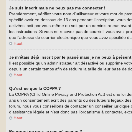
Je suis inscrit mais ne peux pas me connecter !
Premièrement, vérifiez votre nom d’utilisateur et votre mot de pas
spécifié avoir en dessous de 13 ans pendant l’inscription, vous de
activées, soit par vous-même ou soit par un administrateur, avant q
les instructions. Si vous ne recevez pas de courriel, vous avez pro
que l’adresse de courrier électronique que vous avez spécifiée éta
Haut
Je m’étais déjà inscrit par le passé mais je ne peux à présen
Il est possible qu’un administrateur ait désactivé ou supprimé vo
depuis un certain temps afin de réduire la taille de leur base de d
Haut
Qu’est-ce que la COPPA ?
La COPPA (Child Online Privacy and Protection Act) est une loi d
ans un consentement écrit des parents ou des tuteurs légaux des 
forum, nous vous conseillons de contacter un conseiller juridique
d’assistance légale et n’est donc pas l’organisme à contacter, exc
Haut
Pourquoi ne puis-je pas m’inscrire ?