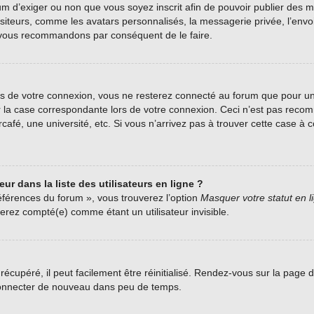
forum d’exiger ou non que vous soyez inscrit afin de pouvoir publier de
siteurs, comme les avatars personnalisés, la messagerie privée, l’envoi 
us vous recommandons par conséquent de le faire.
s de votre connexion, vous ne resterez connecté au forum que pour une
her la case correspondante lors de votre connexion. Ceci n’est pas rec
fé, une université, etc. Si vous n’arrivez pas à trouver cette case à co
r dans la liste des utilisateurs en ligne ?
éférences du forum », vous trouverez l’option
Masquer votre statut en l
rez compté(e) comme étant un utilisateur invisible.
écupéré, il peut facilement être réinitialisé. Rendez-vous sur la page 
 connecter de nouveau dans peu de temps.