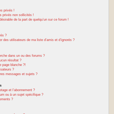
s privés !
privés non sollicités !
ndésirable de la part de quelqu’un sur ce forum !
rés ?
 des utilisateurs de ma liste d’amis et d’ignorés ?
erche dans un ou des forums ?
cun résultat ?
e page blanche ?!
isateurs ?
res messages et sujets ?
s
netage et l’abonnement ?
um ou à un sujet spécifique ?
nements ?