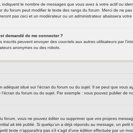
, indiquent le nombre de messages que vous avez à votre actif ou ident
eur du forum peut modifier le texte des rangs du forum. Merci de ne p
reront pas ceci et un modérateur ou un administrateur abaissera vot
 m’est demandé de me connecter ?
teurs inscrits peuvent envoyer des courriels aux autres utilisateurs par l’
isateurs anonymes ou des robots.
n adéquat situé sur l’écran du forum ou du sujet. Il se peut que vous a
e l’écran du forum ou du sujet. Par exemple : vous pouvez publier de n
u forum, vous ne pouvez éditer ou supprimer que vos propres message
nitial ait été publié. Si quelqu’un a déjà répondu au message, un peti
 petit texte n’apparaîtra pas s’il s’agit d’une édition effectuée par un m