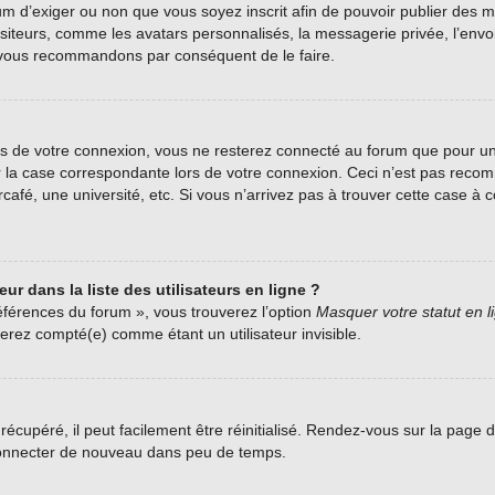
forum d’exiger ou non que vous soyez inscrit afin de pouvoir publier de
siteurs, comme les avatars personnalisés, la messagerie privée, l’envoi 
us vous recommandons par conséquent de le faire.
s de votre connexion, vous ne resterez connecté au forum que pour une
her la case correspondante lors de votre connexion. Ceci n’est pas rec
fé, une université, etc. Si vous n’arrivez pas à trouver cette case à co
r dans la liste des utilisateurs en ligne ?
éférences du forum », vous trouverez l’option
Masquer votre statut en l
rez compté(e) comme étant un utilisateur invisible.
écupéré, il peut facilement être réinitialisé. Rendez-vous sur la page 
 connecter de nouveau dans peu de temps.