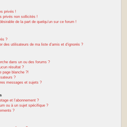
s privés !
privés non sollicités !
ndésirable de la part de quelqu’un sur ce forum !
rés ?
 des utilisateurs de ma liste d’amis et d’ignorés ?
erche dans un ou des forums ?
cun résultat ?
e page blanche ?!
isateurs ?
res messages et sujets ?
s
netage et l’abonnement ?
um ou à un sujet spécifique ?
nements ?