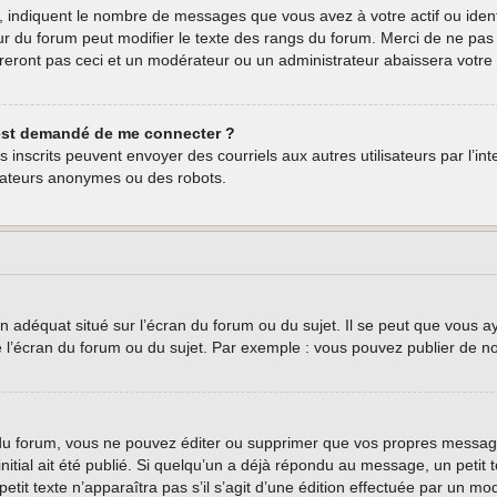
, indiquent le nombre de messages que vous avez à votre actif ou ident
eur du forum peut modifier le texte des rangs du forum. Merci de ne p
reront pas ceci et un modérateur ou un administrateur abaissera vot
 m’est demandé de me connecter ?
teurs inscrits peuvent envoyer des courriels aux autres utilisateurs par l’
isateurs anonymes ou des robots.
n adéquat situé sur l’écran du forum ou du sujet. Il se peut que vous a
e l’écran du forum ou du sujet. Par exemple : vous pouvez publier de n
u forum, vous ne pouvez éditer ou supprimer que vos propres message
nitial ait été publié. Si quelqu’un a déjà répondu au message, un peti
 petit texte n’apparaîtra pas s’il s’agit d’une édition effectuée par un m