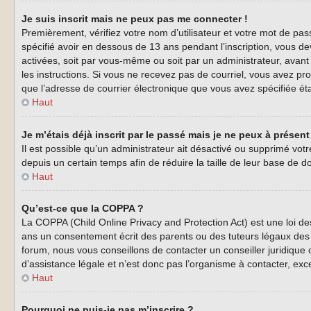
Je suis inscrit mais ne peux pas me connecter !
Premièrement, vérifiez votre nom d’utilisateur et votre mot de pas
spécifié avoir en dessous de 13 ans pendant l’inscription, vous de
activées, soit par vous-même ou soit par un administrateur, avant q
les instructions. Si vous ne recevez pas de courriel, vous avez pro
que l’adresse de courrier électronique que vous avez spécifiée éta
Haut
Je m’étais déjà inscrit par le passé mais je ne peux à présen
Il est possible qu’un administrateur ait désactivé ou supprimé vo
depuis un certain temps afin de réduire la taille de leur base de d
Haut
Qu’est-ce que la COPPA ?
La COPPA (Child Online Privacy and Protection Act) est une loi d
ans un consentement écrit des parents ou des tuteurs légaux des 
forum, nous vous conseillons de contacter un conseiller juridique
d’assistance légale et n’est donc pas l’organisme à contacter, exc
Haut
Pourquoi ne puis-je pas m’inscrire ?