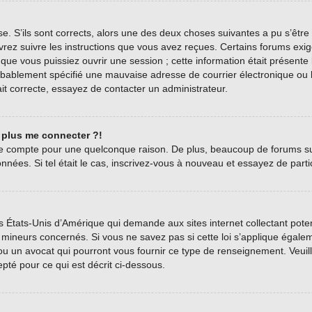
se. S’ils sont corrects, alors une des deux choses suivantes a pu s’être
vrez suivre les instructions que vous avez reçues. Certains forums exig
ue vous puissiez ouvrir une session ; cette information était présente l
bablement spécifié une mauvaise adresse de courrier électronique ou le c
it correcte, essayez de contacter un administrateur.
t plus me connecter ?!
tre compte pour une quelconque raison. De plus, beaucoup de forums sup
onnées. Si tel était le cas, inscrivez-vous à nouveau et essayez de part
es États-Unis d’Amérique qui demande aux sites internet collectant pot
mineurs concernés. Si vous ne savez pas si cette loi s’applique égale
 ou un avocat qui pourront vous fournir ce type de renseignement. Veui
epté pour ce qui est décrit ci-dessous.