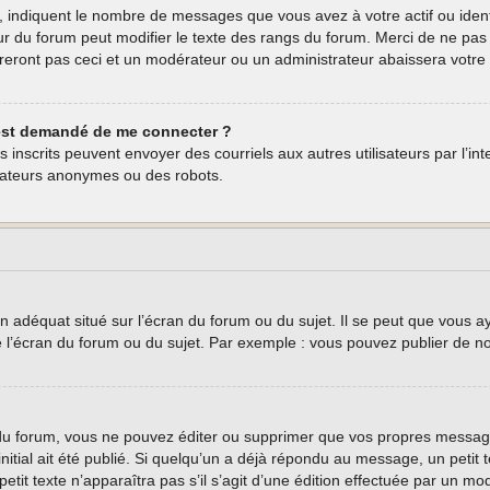
, indiquent le nombre de messages que vous avez à votre actif ou ident
eur du forum peut modifier le texte des rangs du forum. Merci de ne p
reront pas ceci et un modérateur ou un administrateur abaissera vot
 m’est demandé de me connecter ?
teurs inscrits peuvent envoyer des courriels aux autres utilisateurs par l’
isateurs anonymes ou des robots.
n adéquat situé sur l’écran du forum ou du sujet. Il se peut que vous a
e l’écran du forum ou du sujet. Par exemple : vous pouvez publier de n
u forum, vous ne pouvez éditer ou supprimer que vos propres message
nitial ait été publié. Si quelqu’un a déjà répondu au message, un peti
 petit texte n’apparaîtra pas s’il s’agit d’une édition effectuée par un m