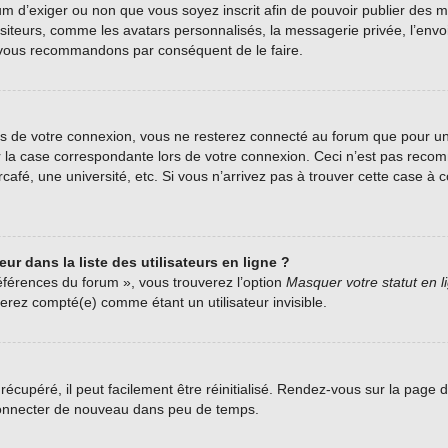
forum d’exiger ou non que vous soyez inscrit afin de pouvoir publier de
siteurs, comme les avatars personnalisés, la messagerie privée, l’envoi 
us vous recommandons par conséquent de le faire.
s de votre connexion, vous ne resterez connecté au forum que pour une
her la case correspondante lors de votre connexion. Ceci n’est pas rec
fé, une université, etc. Si vous n’arrivez pas à trouver cette case à co
r dans la liste des utilisateurs en ligne ?
éférences du forum », vous trouverez l’option
Masquer votre statut en l
rez compté(e) comme étant un utilisateur invisible.
écupéré, il peut facilement être réinitialisé. Rendez-vous sur la page 
 connecter de nouveau dans peu de temps.