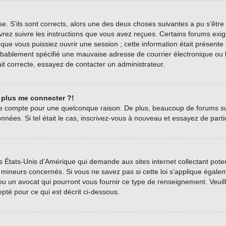
se. S’ils sont corrects, alors une des deux choses suivantes a pu s’être
vrez suivre les instructions que vous avez reçues. Certains forums exig
ue vous puissiez ouvrir une session ; cette information était présente l
bablement spécifié une mauvaise adresse de courrier électronique ou le c
it correcte, essayez de contacter un administrateur.
t plus me connecter ?!
tre compte pour une quelconque raison. De plus, beaucoup de forums sup
onnées. Si tel était le cas, inscrivez-vous à nouveau et essayez de part
es États-Unis d’Amérique qui demande aux sites internet collectant pot
mineurs concernés. Si vous ne savez pas si cette loi s’applique égale
 ou un avocat qui pourront vous fournir ce type de renseignement. Veui
epté pour ce qui est décrit ci-dessous.