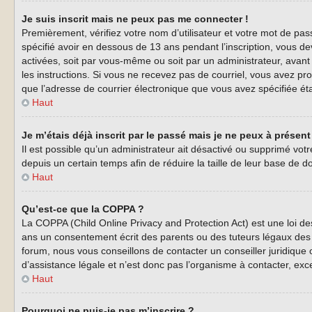
Je suis inscrit mais ne peux pas me connecter !
Premièrement, vérifiez votre nom d’utilisateur et votre mot de pas
spécifié avoir en dessous de 13 ans pendant l’inscription, vous de
activées, soit par vous-même ou soit par un administrateur, avant q
les instructions. Si vous ne recevez pas de courriel, vous avez pro
que l’adresse de courrier électronique que vous avez spécifiée éta
Haut
Je m’étais déjà inscrit par le passé mais je ne peux à présen
Il est possible qu’un administrateur ait désactivé ou supprimé vo
depuis un certain temps afin de réduire la taille de leur base de d
Haut
Qu’est-ce que la COPPA ?
La COPPA (Child Online Privacy and Protection Act) est une loi d
ans un consentement écrit des parents ou des tuteurs légaux des 
forum, nous vous conseillons de contacter un conseiller juridique
d’assistance légale et n’est donc pas l’organisme à contacter, exc
Haut
Pourquoi ne puis-je pas m’inscrire ?