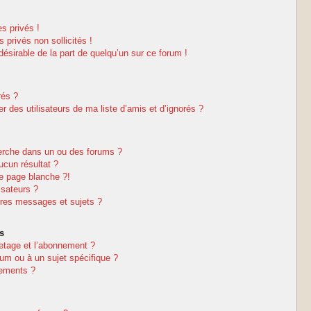
s privés !
privés non sollicités !
ndésirable de la part de quelqu’un sur ce forum !
rés ?
 des utilisateurs de ma liste d’amis et d’ignorés ?
erche dans un ou des forums ?
cun résultat ?
e page blanche ?!
isateurs ?
res messages et sujets ?
s
netage et l’abonnement ?
um ou à un sujet spécifique ?
nements ?